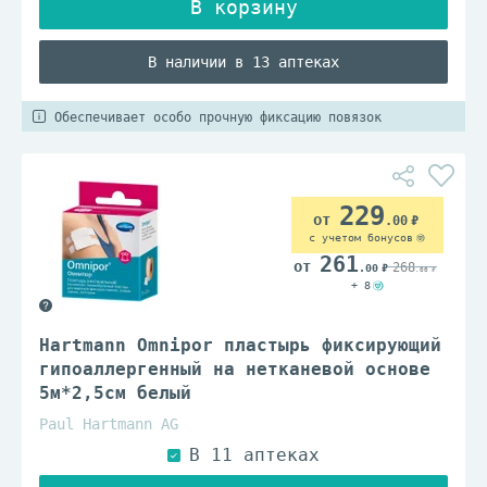
В наличии в 13 аптеках
Обеспечивает особо прочную фиксацию повязок
229
.00
с учетом бонусов
261
268
.00
.00
+ 8
Hartmann Omnipor пластырь фиксирующий
гипоаллергенный на нетканевой основе
5м*2,5см белый
Paul Hartmann AG