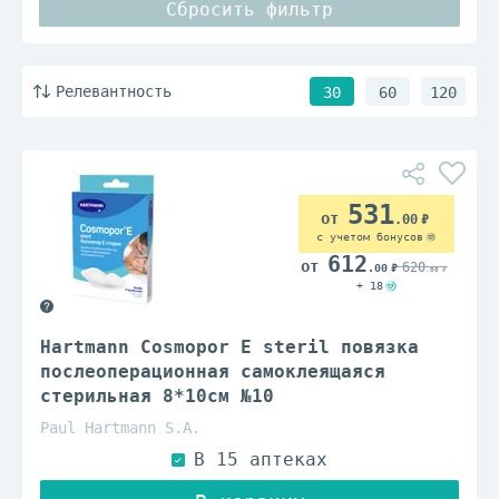
Сбросить фильтр
Релевантность
30
60
120
531
.00
с учетом бонусов
612
620
.00
.00
+ 18
Hartmann Cosmopor E steril повязка
послеоперационная самоклеящаяся
стерильная 8*10см №10
Paul Hartmann S.A.