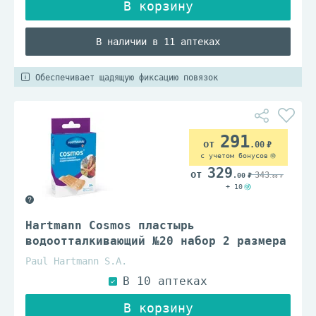
В наличии в 11 аптеках
Обеспечивает щадящую фиксацию повязок
291
.00
с учетом бонусов
329
343
.00
.00
+ 10
Hartmann Cosmos пластырь
водоотталкивающий №20 набор 2 размера
Paul Hartmann S.A.