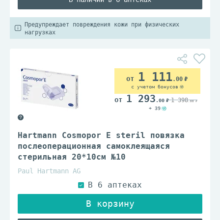
Предупреждает повреждения кожи при физических
нагрузках
1 111
.00
с учетом бонусов
1 293
1 398
.00
.00
+ 39
Hartmann Cosmopor E steril повязка
послеоперационная самоклеящаяся
стерильная 20*10см №10
Paul Hartmann AG