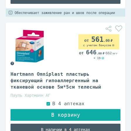
Обеспечивает заживление ран и швов после операции
561
.00
с учетом бонусов
646
662
.00
.00
+ 19
Hartmann Omniplast пластырь
фиксирующий гипоаллергенный на
тканевой основе 5м*5см телесный
Пауль Хартманн АГ
В наличии в 4 аптеках