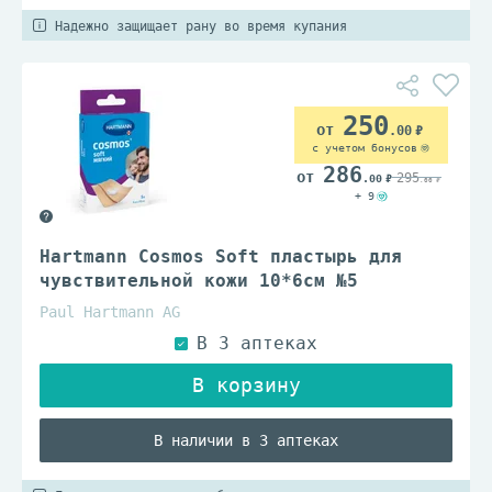
Надежно защищает рану во время купания
250
.00
с учетом бонусов
286
295
.00
.00
+ 9
Hartmann Cosmos Soft пластырь для
чувствительной кожи 10*6см №5
Paul Hartmann AG
В наличии в 3 аптеках