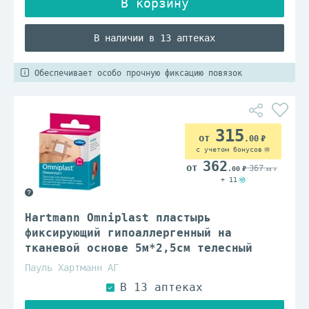
В наличии в 13 аптеках
Обеспечивает особо прочную фиксацию повязок
315
.00
с учетом бонусов
362
367
.00
.00
+ 11
Hartmann Omniplast пластырь
фиксирующий гипоаллергенный на
тканевой основе 5м*2,5см телесный
Пауль Хартманн АГ