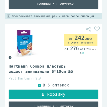
В наличии в 6 аптеках
Обеспечивает заживление ран и швов после операции
242
.00
с учетом бонусов
276
282
.00
.00
+ 8
Hartmann Cosmos пластырь
водоотталкивающий 6*10см №5
Paul Hartmann S.A.
В наличии в 5 аптеках