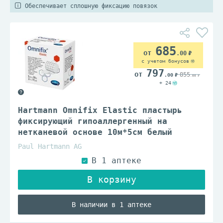
Обеспечивает сплошную фиксацию повязок
685
.00
с учетом бонусов
797
855
.00
.00
+ 24
Hartmann Omnifix Elastic пластырь
фиксирующий гипоаллергенный на
нетканевой основе 10м*5см белый
Paul Hartmann AG
В наличии в 1 аптеке