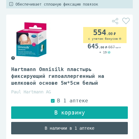
Обеспечивает сплошную фиксацию повязок
554
.00
с учетом бонусов
645
667
.00
.00
+ 19
Hartmann Omnisilk пластырь
фиксирующий гипоаллергенный на
шелковой основе 5м*5см белый
Paul Hartmann AG
В наличии в 1 аптеке