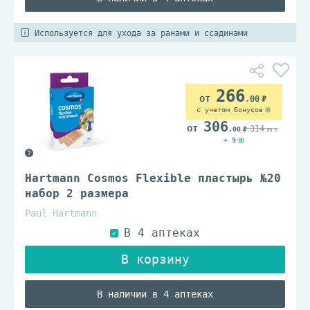
Используется для ухода за ранами и ссадинами
266
.00
с учетом бонусов
306
314
.00
.00
+ 9
Hartmann Cosmos Flexible пластырь №20
набор 2 размера
Paul Hartmann
В наличии в 4 аптеках