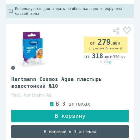
Используется для защиты сгибов пальцев и округлых
частей тела
279
.00
с учетом бонусов
318
330
.00
.00
+ 10
Hartmann Cosmos Aqua пластырь
водостойкий №10
Paul Hartmann AG
В наличии в 3 аптеках