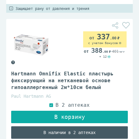
Защищает рану от давления и трения
337
.00
с учетом бонусов
388
401
.00
.00
+ 12
Hartmann Omnifix Elastic пластырь
фиксирующий на нетканевой основе
гипоаллергенный 2м*10см белый
Paul Hartmann AG
В наличии в 2 аптеках