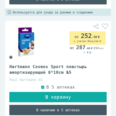
Используется для ухода за ранами и ссадинами
252
.00
с учетом бонусов
287
294
.00
.00
+ 9
Hartmann Cosmos Sport пластырь
амортизирующий 6*10см №5
Paul Hartmann AG
В наличии в 5 аптеках