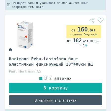
Защищает раны и ухаживает за незначительными
повреждениями кожи
160
.00
с учетом бонусов
182
187
.00
.00
+ 5
Hartmann Peha-Lastoform бинт
эластичный фиксирующий 10*400см №1
Paul Hartmann AG
В наличии в 2 аптеках