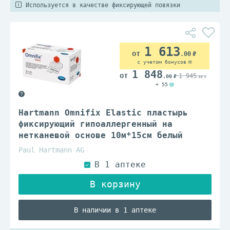
Используется в качестве фиксирующей повязки
1 613
.00
с учетом бонусов
1 848
1 945
.00
.00
+ 55
Hartmann Omnifix Elastic пластырь
фиксирующий гипоаллергенный на
нетканевой основе 10м*15см белый
Paul Hartmann AG
В наличии в 1 аптеке