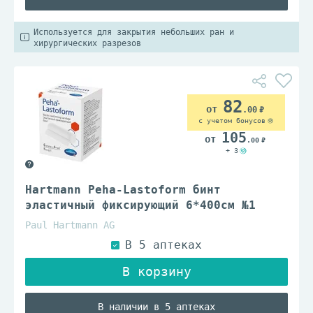
Используется для закрытия небольших ран и
хирургических разрезов
82
.00
с учетом бонусов
105
.00
+ 3
Hartmann Peha-Lastoform бинт
эластичный фиксирующий 6*400см №1
Paul Hartmann AG
В наличии в 5 аптеках