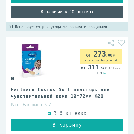
В наличии в 10 аптеках
Используется для ухода за ранами и ссадинами
273
.00
с учетом бонусов
311
321
.00
.00
+ 9
Hartmann Cosmos Soft пластырь для
чувствительной кожи 19*72мм №20
Paul Hartmann S.A.