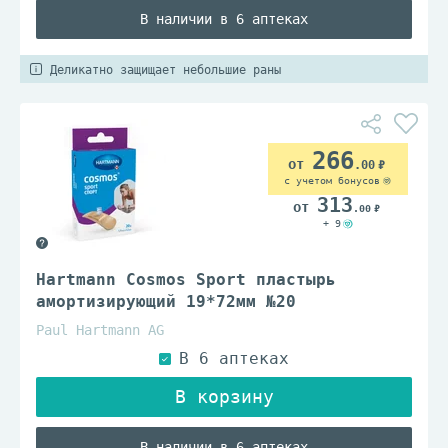
В наличии в 6 аптеках
Деликатно защищает небольшие раны
266
.00
с учетом бонусов
313
.00
+ 9
Hartmann Cosmos Sport пластырь
амортизирующий 19*72мм №20
Paul Hartmann AG
В наличии в 6 аптеках