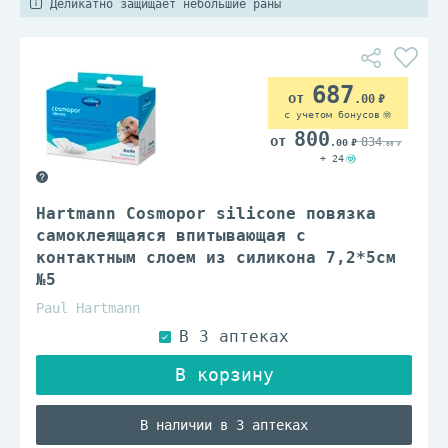
Деликатно защищает небольшие раны
687
.00
с учетом бонусов
800
834
.00
.00
+ 24
Hartmann Cosmopor silicone повязка
самоклеящаяся впитывающая с
контактным слоем из силикона 7,2*5см
№5
Paul Hartmann
В наличии в 3 аптеках