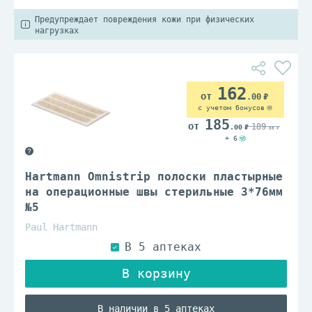
Предупреждает повреждения кожи при физических
нагрузках
162
.00
с учетом бонусов
185
189
.00
.00
+ 6
Hartmann Omnistrip полоски пластырные
на операционные швы стерильные 3*76мм
№5
Paul Hartmann
В наличии в 5 аптеках