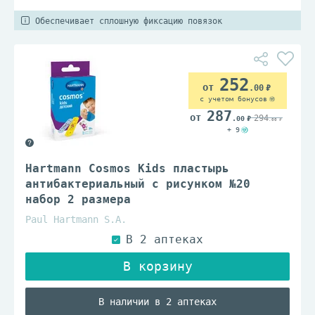
Обеспечивает сплошную фиксацию повязок
252
.00
с учетом бонусов
287
294
.00
.00
+ 9
Hartmann Cosmos Kids пластырь
антибактериальный с рисунком №20
набор 2 размера
Paul Hartmann S.A.
В наличии в 2 аптеках