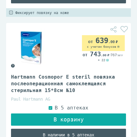
Фиксирует повязку на коже
639
.00
с учетом бонусов
743
767
.00
.00
+ 22
Hartmann Cosmopor E steril повязка
послеоперационная самоклеящаяся
стерильная 15*8см №10
Paul Hartmann AG
В наличии в 5 аптеках