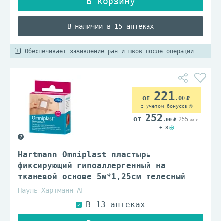
В наличии в 15 аптеках
Обеспечивает заживление ран и швов после операции
221
.00
с учетом бонусов
252
255
.00
.00
+ 8
Hartmann Omniplast пластырь
фиксирующий гипоаллергенный на
тканевой основе 5м*1,25см телесный
Пауль Хартманн АГ