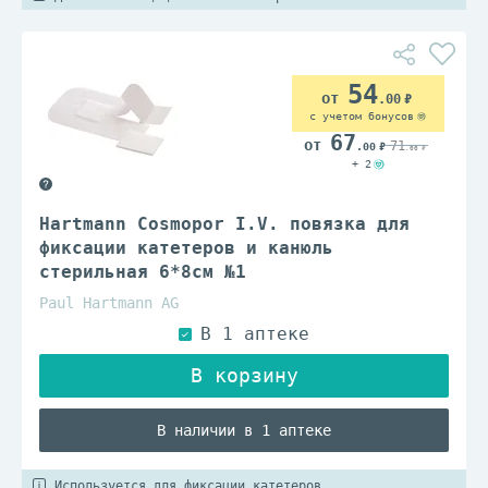
54
.00
с учетом бонусов
67
71
.00
.00
+ 2
Hartmann Cosmopor I.V. повязка для
фиксации катетеров и канюль
стерильная 6*8см №1
Paul Hartmann AG
В наличии в 1 аптеке
Используется для фиксации катетеров