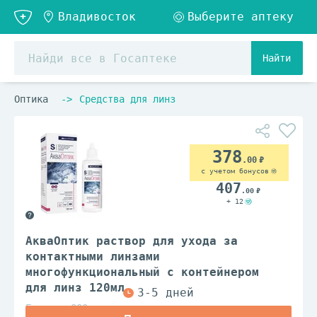
Найти
Оптика
Средства для линз
378
.00
с учетом бонусов
407
.00
+ 12
АкваОптик раствор для ухода за
контактными линзами
многофункциональный с контейнером
для линз 120мл
Гротекс ООО