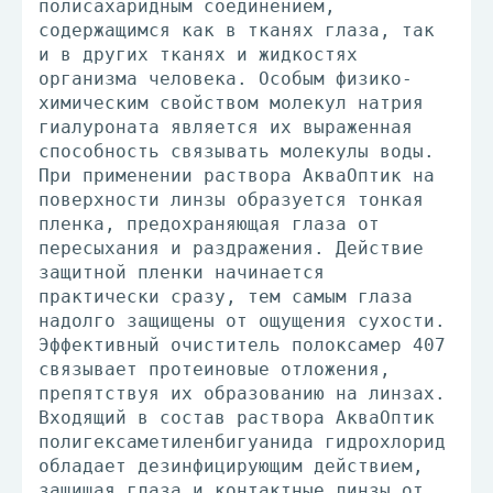
полисахаридным соединением,
содержащимся как в тканях глаза, так
и в других тканях и жидкостях
организма человека. Особым физико-
химическим свойством молекул натрия
гиалуроната является их выраженная
способность связывать молекулы воды.
При применении раствора АкваОптик на
поверхности линзы образуется тонкая
пленка, предохраняющая глаза от
пересыхания и раздражения. Действие
защитной пленки начинается
практически сразу, тем самым глаза
надолго защищены от ощущения сухости.
Эффективный очиститель полоксамер 407
связывает протеиновые отложения,
препятствуя их образованию на линзах.
Входящий в состав раствора АкваОптик
полигексаметиленбигуанида гидрохлорид
обладает дезинфицирующим действием,
защищая глаза и контактные линзы от