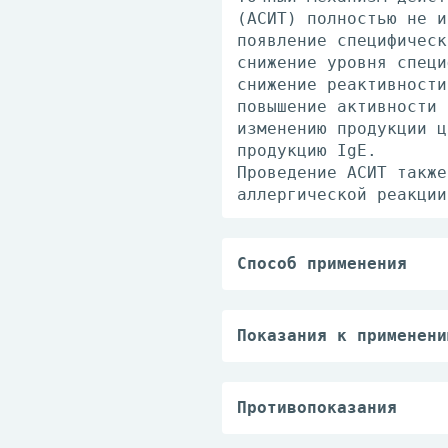
(АСИТ) полностью не и
появление специфическ
снижение уровня специ
снижение реактивности
повышение активности 
изменению продукции ц
продукцию IgE.
Проведение АСИТ также
аллергической реакции
Способ применения
Дозировка препарата и
изменена в зависимост
корректирует дозировк
Показания к применени
изменениями у пациент
Аллерген специфическа
постоянной дозой с ис
(IgE опосредованная),
достигнутую на первом
формой бронхиальной а
Противопоказания
поддерживающей терапи
(D. pteronyssinus, D.
— повышенная чувствит
ежедневно или 8 нажат
летнего возраста.