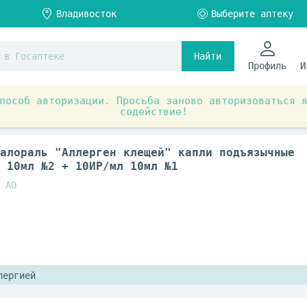
Найти
Профиль
И
пособ авторизации. Просьба заново авторизоваться 
содействие!
лобулины, Иммунные сыворотки, Бактериофаги
алораль "Аллерген клещей" капли подъязычные
 10мл №2 + 10ИР/мл 10мл №1
 АО
лергией