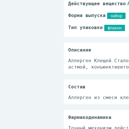
Действующее вещество
Форма выпуска
набор
Тип упаковки
флакон
Описание
Аллерген Клещей Стало
астмой, конъюнктивито
Состав
Аллерген из смеси кле
Фармакодинамика
Точный механизм дейст