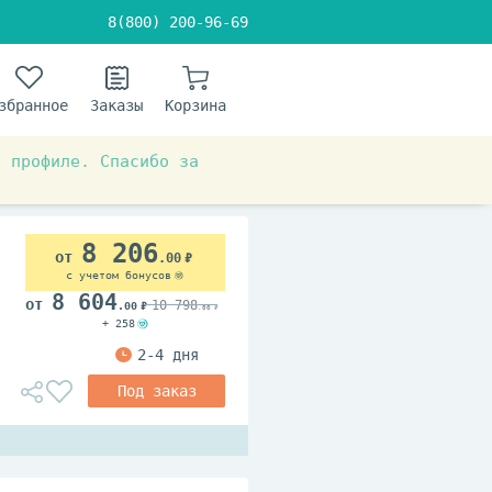
8(800) 200-96-69
збранное
Заказы
Корзина
в профиле. Спасибо за
8 206
.00
с учетом бонусов
8 604
10 798
.00
.00
+ 258