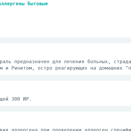
Аллергены бытовые
раль предназначен для лечения больных, страд
м и Ринитом, остро реагирующих на домашних "
щей 300 ИР.
вия аллергена при проведении аллерген специф