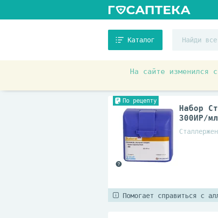
Каталог
На сайте изменился с
Аптечные товары
Иммуног
По рецепту
Набор Ст
300ИР/мл
Сталлержен
Помогает справиться с ал