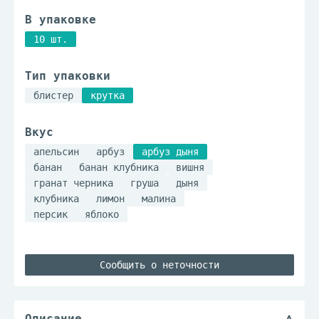
В упаковке
10 шт.
Тип упаковки
блистер
крутка
Вкус
апельсин
арбуз
арбуз дыня
банан
банан клубника
вишня
гранат черника
груша
дыня
клубника
лимон
малина
персик
яблоко
Сообщить о неточности
Описание