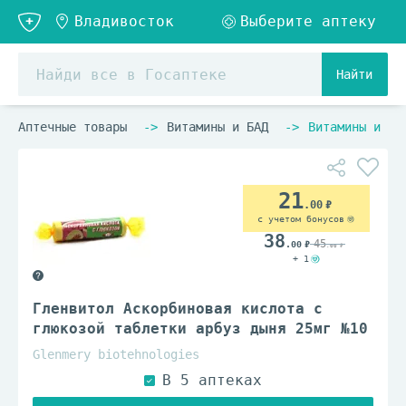
Найти
Аптечные товары
Витамины и БАД
Витамины и ви
21
.00
с учетом бонусов
38
45
.00
.00
+ 1
Гленвитол Аскорбиновая кислота с
глюкозой таблетки арбуз дыня 25мг №10
Glenmery biotehnologies