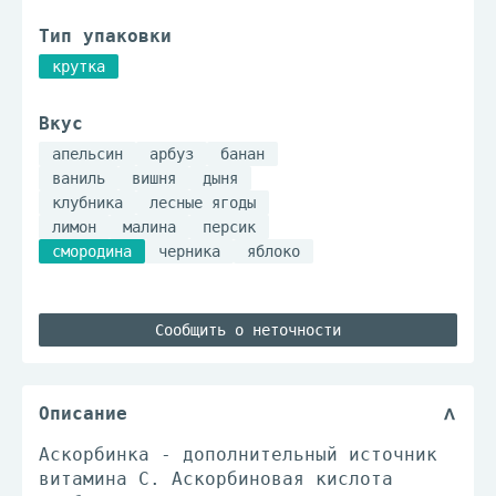
Тип упаковки
крутка
Вкус
апельсин
арбуз
банан
ваниль
вишня
дыня
клубника
лесные ягоды
лимон
малина
персик
смородина
черника
яблоко
Сообщить о неточности
Описание
Аскорбинка - дополнительный источник
витамина С. Аскорбиновая кислота