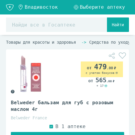
Найти
Товары для красоты и здоровья
Средства по уходу з
479
.00
с учетом бонусов
565
.00
+ 17
Belweder бальзам для губ с розовым
маслом 4г
Belweder France