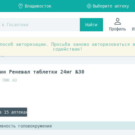
Найти
Профиль
И
пособ авторизации. Просьба заново авторизоваться 
содействие!
ты при заболеваниях органов и систем
Нервная система
ружения
ин Реневал таблетки 24мг №30
 ПФК АО
в 15 аптеках
ивность головокружения