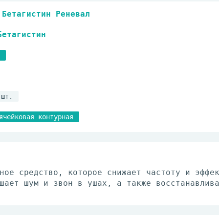
Бетагистин Реневал
Бетагистин
 шт.
ячейковая контурная
ное средство, которое снижает частоту и эффе
шает шум и звон в ушах, а также восстанавлив