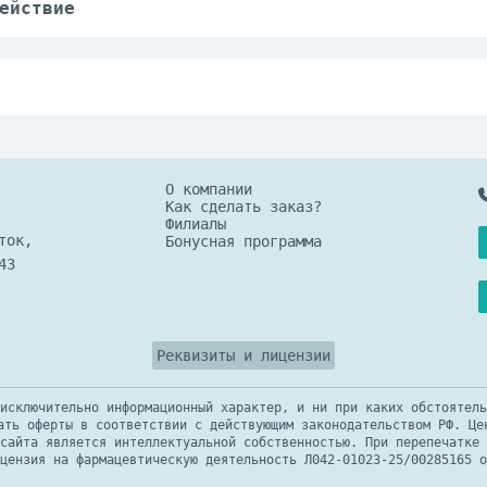
ействие
 или несовместимости с другими лекарственным
ступном для детей, защищенном от света месте
О компании
Как сделать заказ?
Филиалы
ток,
Бонусная программа
43
Реквизиты и лицензии
исключительно информационный характер, и ни при каких обстоятель
ать оферты в соответствии с действующим законодательством РФ. Це
сайта является интеллектуальной собственностью. При перепечатке 
цензия на фармацевтическую деятельность Л042-01023-25/00285165 о