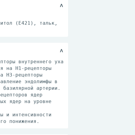
нитол (Е421), тальк,
.
епторы внутреннего уха
ия на H1-рецепторы
на H3-рецепторы
давление эндолимфы в
в базилярной артерии.
рецепторов ядер
ных ядер на уровне
ты и интенсивности
его понижения.