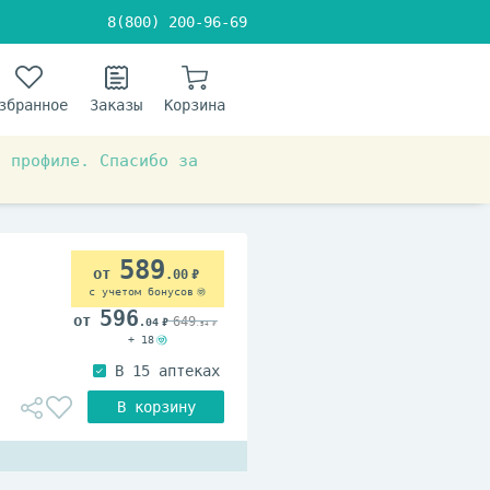
8(800) 200-96-69
збранное
Заказы
Корзина
в профиле. Спасибо за
589
.00
с учетом бонусов
596
649
.04
.54
+ 18