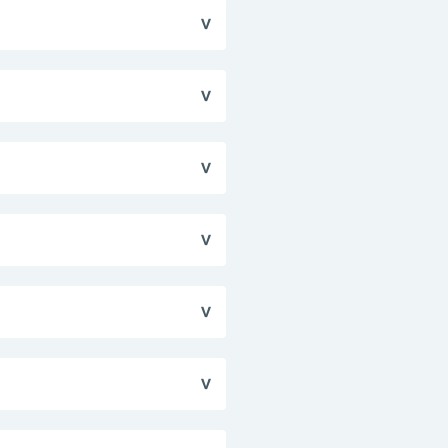
оводят длительно.
 происхождения;
, прогрессирующее
льная астма. Указанных
ствительности со
тическая терапия.