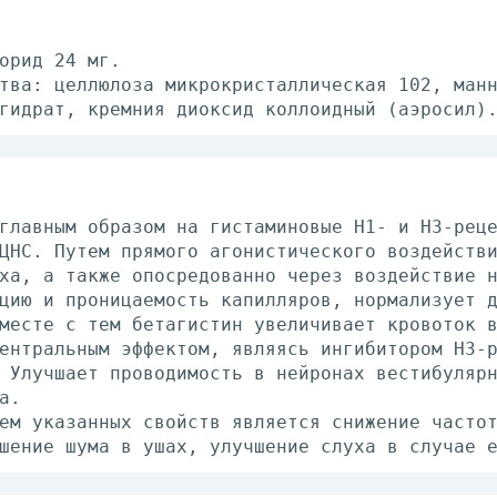
орид 24 мг.
тва: целлюлоза микрокристаллическая 102, ман
гидрат, кремния диоксид коллоидный (аэросил)
главным образом на гистаминовые H1- и H3-рец
ЦНС. Путем прямого агонистического воздейств
ха, а также опосредованно через воздействие 
цию и проницаемость капилляров, нормализует 
месте с тем бетагистин увеличивает кровоток 
ентральным эффектом, являясь ингибитором H3-
 Улучшает проводимость в нейронах вестибуляр
а.
ем указанных свойств является снижение часто
шение шума в ушах, улучшение слуха в случае 