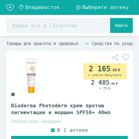
Найти
Товары для красоты и здоровья
Средства по уходу з
2 165
.00
с учетом бонусов
2 485
.00
+ 75
Bioderma Photoderm крем против
пигментации и морщин SPF50+ 40мл
Лаборатория Биодерма