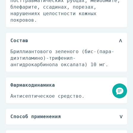
посттравматических рубцах, мейбомите,
блефарите, ссадинах, порезах,
нарушениях целостности кожных
покровов.
Состав
Бриллиантового зеленого (бис-(пара-
диэтиламино)-трифенил-
ангидрокарбинола оксалата) 10 мг.
Фармакодинамика
Антисептическое средство.
Способ применения
Бриллиантового зеленого раствор
спиртовой наносят непосредственно на