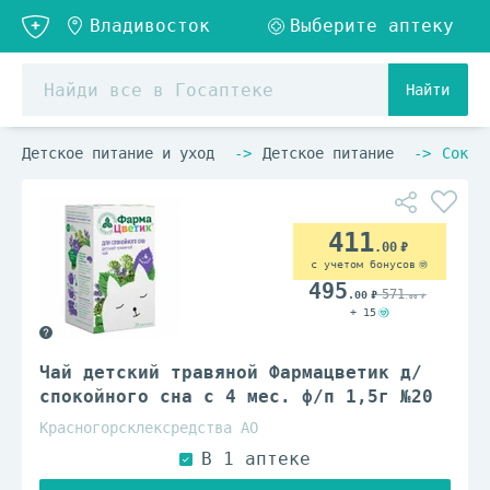
Найти
Детское питание и уход
Детское питание
Сок, 
411
.00
с учетом бонусов
495
571
.00
.00
+ 15
Чай детский травяной Фармацветик д/
спокойного сна с 4 мес. ф/п 1,5г №20
Красногорсклексредства АО