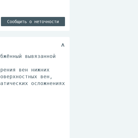
Сообщить о неточности
абжённый вывязанной
ирения вен нижних
поверхностных вен,
матических осложнениях