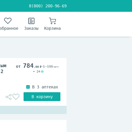
8(800) 200-96-69
збранное
Заказы
Корзина
784
тым
1 196
.00
.00
.2
+ 24