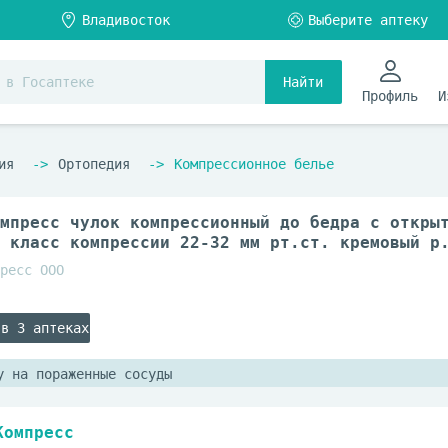
Найти
Профиль
И
ия
Ортопедия
Компрессионное белье
мпресс чулок компрессионный до бедра с откры
 класс компрессии 22-32 мм рт.ст. кремовый р
ресс ООО
 в 3 аптеках
у на пораженные сосуды
Компресс