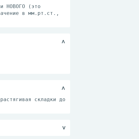
ли НОВОГО (это
начение в мм.рт.ст.,
 растягивая складки до
ку. Сушить не отжимая,