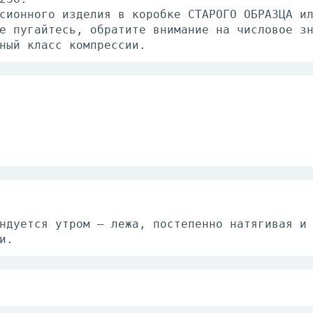
сионного изделия в коробке СТАРОГО ОБРАЗЦА и
е пугайтесь, обратите внимание на числовое з
ный класс компрессии.
ндуется утром — лежа, постепенно натягивая и
и.
пературе 35-37°С. Не применять машинную стир