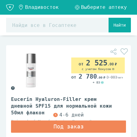
Найти
2 525
.00
с учетом бонусов
2 780
3 003
.00
.00
+ 83
Eucerin Hyaluron-Filler крем
дневной SPF15 для нормальной кожи
50мл флакон
Beiersdorf Manufacturing Poznan Sp.z.o.o.