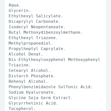
Aqua.
Glycerin.
Ethylhexyl Salicylate.
Dicaprylyl Carbonate.
Isodecyl Neopentanoate.
Butyl Methoxydibenzoylmethane.
Ethylhexyl Triazone.
Methylpropanediol.
Propylheptyl Caprylate.
Alcohol Denat.
Bis-Ethylhexyloxyphenol Methoxyphenyl
Triazine.
Cetearyl Alcohol.
Distarch Phosphate.
Behenyl Alcohol.
Phenylbenzimidazole Sulfonic Acid.
Sodium Hyaluronate.
Glycine Soja Germ Extract.
Glycyrrhetinic Acid.
Tocopherol.