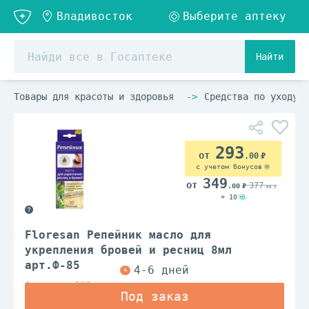
Найти
Товары для красоты и здоровья
Средства по уходу з
293
.00
с учетом бонусов
349
377
.00
.00
+ 10
Floresan Репейник масло для
укрепления бровей и ресниц 8мл
арт.Ф-85
Флоресан ООО