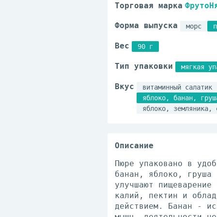
Торговая марка
ФрутоН
Форма выпуска
морс
п
Вес
90 г
Тип упаковки
мягкая уп
Вкус
витаминный салатик
яблоко, банан, груш
яблоко, земляника, 
Описание
Пюре упаковано в удоб
банан, яблоко, груша 
улучшают пищеварение 
калий, пектин и облад
действием. Банан - ис
мышц, деятельности не