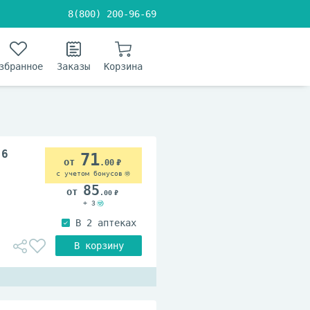
8(800) 200-96-69
збранное
Заказы
Корзина
 6
71
.00
с учетом бонусов
85
.00
+ 3