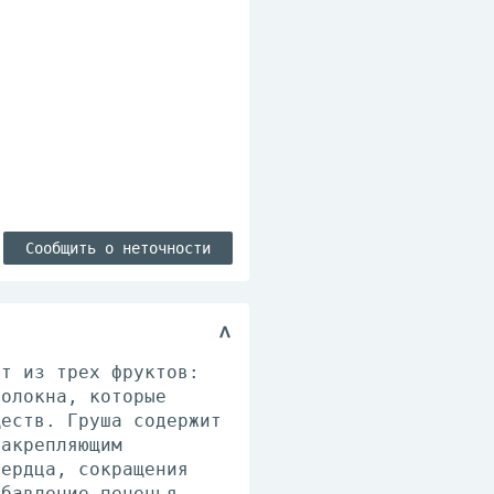
Сообщить о неточности
ит из трех фруктов:
волокна, которые
ществ. Груша содержит
закрепляющим
сердца, сокращения
обавление печенья