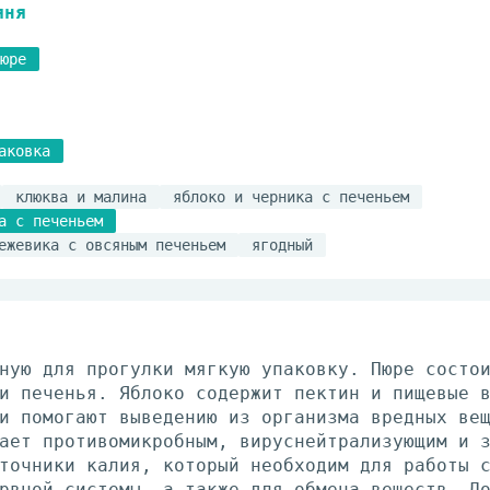
яня
юре
аковка
клюква и малина
яблоко и черника с печеньем
а с печеньем
ежевика с овсяным печеньем
ягодный
ную для прогулки мягкую упаковку. Пюре состо
и печенья. Яблоко содержит пектин и пищевые 
и помогают выведению из организма вредных ве
ает противомикробным, вируснейтрализующим и 
точники калия, который необходим для работы 
рвной системы, а также для обмена веществ. Д