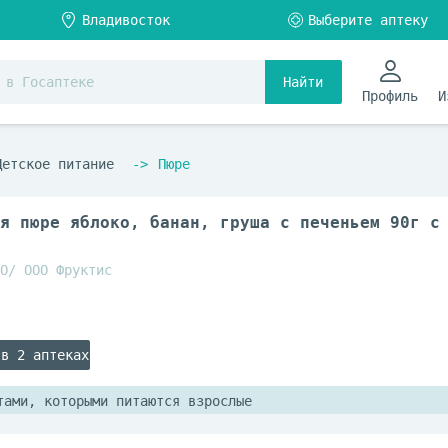
Найти
Профиль
И
Детское питание
Пюре
я пюре яблоко, банан, груша с печеньем 90г с
О/ ООО Фруктис
 в 2 аптеках
тами, которыми питаются взрослые