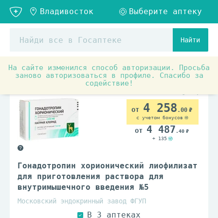
Найти
На сайте изменился способ авторизации. Просьба
Аптечные товары
Женское здоровье
Препараты п
заново авторизоваться в профиле. Спасибо за
содействие!
По рецепту
4 258
.00
с учетом бонусов
4 487
.40
+ 135
Гонадотропин хорионический лиофилизат
для приготовления раствора для
внутримышечного введения №5
Московский эндокринный завод ФГУП