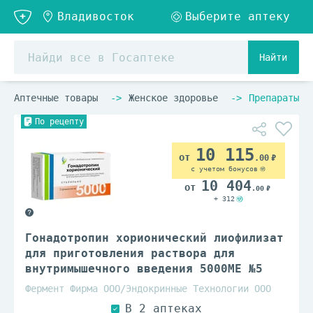
Найти
Аптечные товары
Женское здоровье
Препараты п
По рецепту
10 115
.00
с учетом бонусов
10 404
.00
+ 312
Гонадотропин хорионический лиофилизат
для приготовления раствора для
внутримышечного введения 5000МЕ №5
Фермент Фирма ООО/Эндокринные Технологии ООО