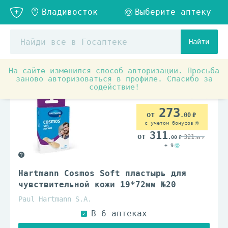
Найти
На сайте изменился способ авторизации. Просьба
Медицинские товары и ортопедия
Материалы для пере
заново авторизоваться в профиле. Спасибо за
содействие!
273
.00
с учетом бонусов
311
321
.00
.00
+ 9
Hartmann Cosmos Soft пластырь для
чувствительной кожи 19*72мм №20
Paul Hartmann S.A.