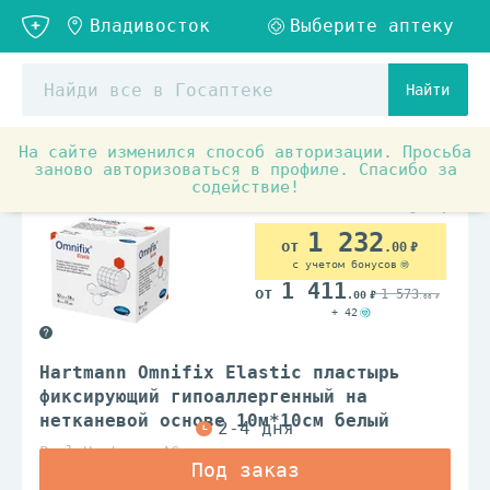
Найти
На сайте изменился способ авторизации. Просьба
Медицинские товары и ортопедия
Материалы для пере
заново авторизоваться в профиле. Спасибо за
содействие!
1 232
.00
с учетом бонусов
1 411
1 573
.00
.00
+ 42
Hartmann Omnifix Elastic пластырь
фиксирующий гипоаллергенный на
нетканевой основе 10м*10см белый
Paul Hartmann AG