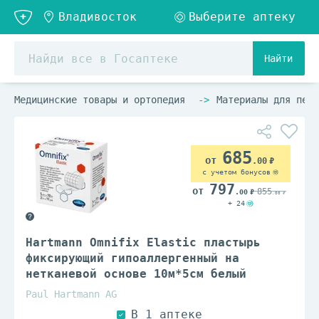
Найти
Медицинские товары и ортопедия
Материалы для пере
685
.00
с учетом бонусов
797
855
.00
.00
+ 24
Hartmann Omnifix Elastic пластырь
фиксирующий гипоаллергенный на
нетканевой основе 10м*5см белый
Paul Hartmann AG