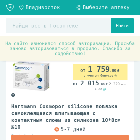
Найти
На сайте изменился способ авторизации. Просьба
Медицинские товары и ортопедия
Материалы для пере
заново авторизоваться в профиле. Спасибо за
содействие!
1 759
.00
с учетом бонусов
2 015
2 229
.00
.00
+ 60
Hartmann Cosmopor silicone повязка
самоклеящаяся впитывающая с
контактным слоем из силикона 10*8см
№10
Paul Hartmann