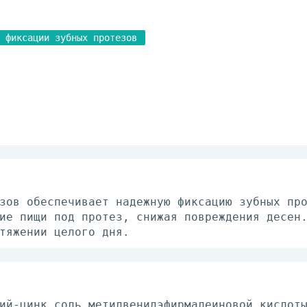
 фиксации зубных протезов
зов обеспечивает надежную фиксацию зубных пр
ие пищи под протез, снижая повреждения десен
тяжении целого дня.
ий-цинк соль метилвенилэфирмалеиновой кислот