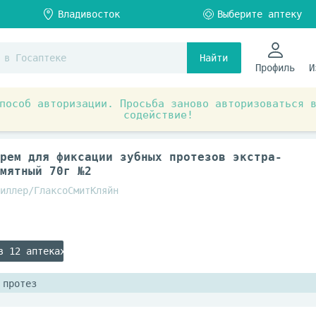
Найти
Профиль
И
пособ авторизации. Просьба заново авторизоваться 
содействие!
я
Гигиена полости рта
Средства по уходу за зубн
рем для фиксации зубных протезов экстра-
мятный 70г №2
иллер/ГлаксоСмитКляйн
в 12 аптеках
 протез