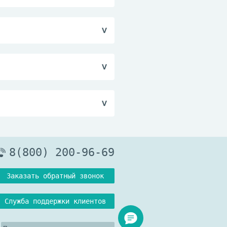
на сухой чистый
Корега. Крем не
бходимо вставить
ходимости удалить
а.
 случаях возможно
ошнота, изменение
ри комнатной
8(800) 200-96-69
Заказать обратный звонок
Служба поддержки клиентов