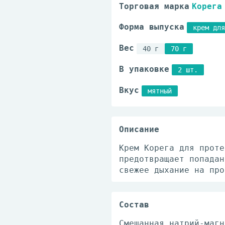
Торговая марка
Корега
Форма выпуска
крем для
Вес
40 г
70 г
В упаковке
2 шт.
Вкус
мятный
Описание
Крем Корега для проте
предотвращает попадан
свежее дыхание на про
Состав
Смешанная натрий-магн