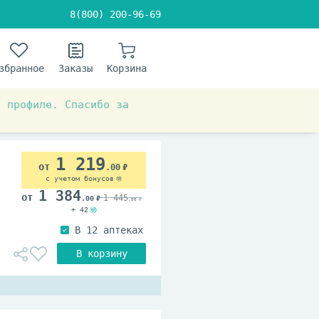
8(800) 200-96-69
збранное
Заказы
Корзина
в профиле. Спасибо за
ыми протезами
1 219
.00
с учетом бонусов
1 384
1 445
.00
.00
+ 42