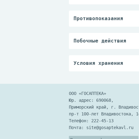
Небольшое количество 
протез. Для очищения 
рекомендуется наносит
Противопоказания
протез и плотно прижа
Индивидуальная повыше
остатки крема с десен
Побочные действия
Препарат обычно хорош
развитие таких побочн
вкусовых ощущений.
Условия хранения
Крайне редко возможно
Препарат необходимо х
температуре.
ООО «ГОСАПТЕКА»
Юр. адрес: 690068,
Приморский край, г. Владивос
пр-т 100-лет Владивостока, 1
Телефон:
222-45-13
Почта:
site@gosaptekavl.ru