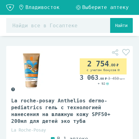
Найти
2 754
.00
с учетом бонусов
3 063
3 450
.00
.00
+ 92
La roche-posay Anthelios dermo-
pediatrics гель с технологией
нанесения на влажную кожу SPF50+
200мл для детей эко туба
La Roche-Posay