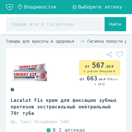
Найти
Товары для красоты и здоровья
Гигиена полости рта
567
.00
с учетом бонусов
663
704
.00
.00
+ 20
Lacalut Fix крем для фиксации зубных
протезов экстрасильный нейтральный
70г туба
Др. Тайсс Натурварен ГмбХ