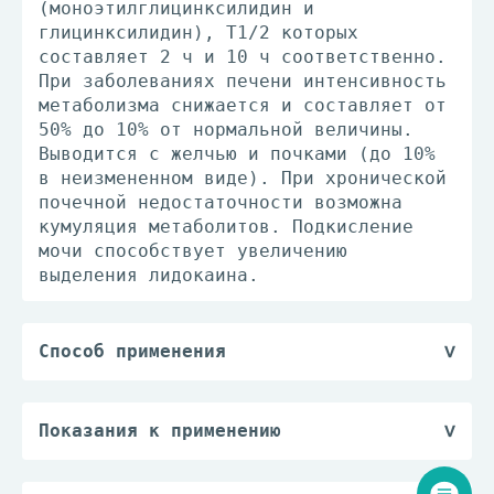
(моноэтилглицинксилидин и
глицинксилидин), T1/2 которых
составляет 2 ч и 10 ч соответственно.
При заболеваниях печени интенсивность
метаболизма снижается и составляет от
50% до 10% от нормальной величины.
Выводится с желчью и почками (до 10%
в неизмененном виде). При хронической
почечной недостаточности возможна
кумуляция метаболитов. Подкисление
мочи способствует увеличению
выделения лидокаина.
Способ применения
Местно, наружно. Необходимое
количество препарата может широко
варьировать в зависимости от величины
Показания к применению
и характера обрабатываемой
Препарат может быть использован для
поверхности.
местного обезболивания в следующих