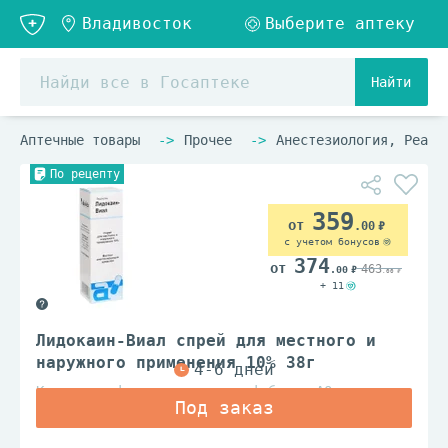
Найти
Аптечные товары
Прочее
Анестезиология, Реани
По рецепту
359
.00
с учетом бонусов
374
463
.00
.00
+ 11
Лидокаин-Виал спрей для местного и
наружного применения 10% 38г
Кировская фармацевтическая фабрика АО