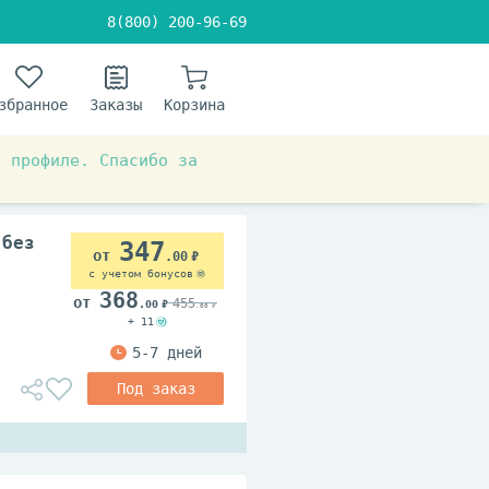
8(800) 200-96-69
збранное
Заказы
Корзина
в профиле. Спасибо за
 без
347
.00
с учетом бонусов
368
455
.00
.00
+ 11