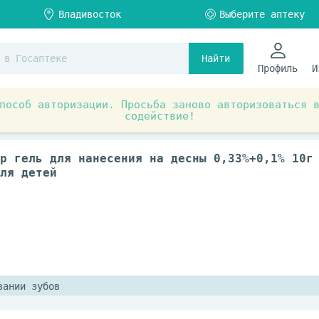
Найти
Профиль
И
пособ авторизации. Просьба заново авторизоваться 
содействие!
ты при заболеваниях органов и систем
Стоматология
р гель для нанесения на десны 0,33%+0,1% 10г
ля детей
вании зубов