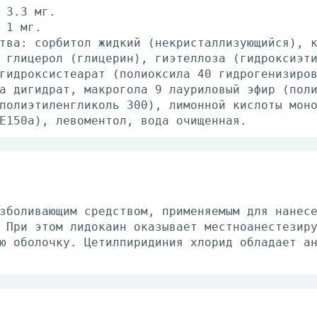
 3.3 мг.
 1 мг.
тва: сорбитол жидкий (некристаллизующийся), 
 глицерол (глицерин), гиэтеллоза (гидроксиэт
гидроксистеарат (полиоксила 40 гидрогенизиро
а дигидрат, макрогола 9 лауриловый эфир (пол
полиэтиленгликоль 300), лимонной кислоты мон
E150а), левоментол, вода очищенная.
зболивающим средством, применяемым для нанес
 При этом лидокаин оказывает местноанестезир
ю оболочку. Цетилпиридиния хлорид обладает а