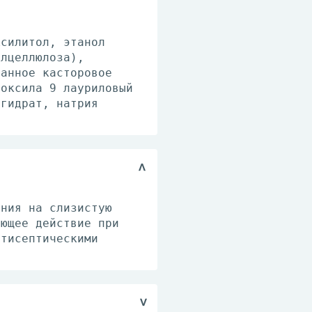
ксилитол, этанол
илцеллюлоза),
ванное касторовое
иоксила 9 лауриловый
огидрат, натрия
ения на слизистую
ующее действие при
нтисептическими