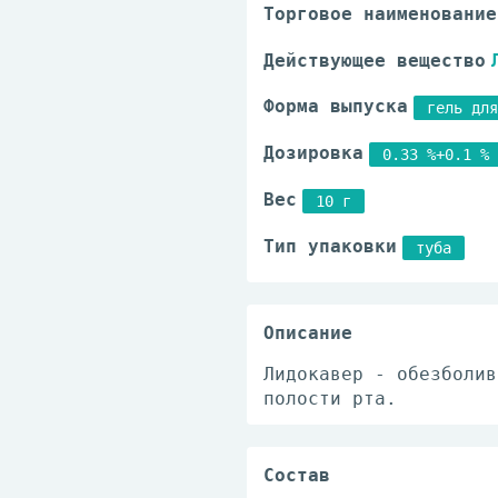
Торговое наименование
Действующее вещество
Форма выпуска
гель для
Дозировка
0.33 %+0.1 %
Вес
10 г
Тип упаковки
туба
Описание
Лидокавер - обезболив
полости рта.
Состав