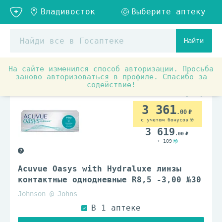
Найти
На сайте изменился способ авторизации. Просьба
Оптика
Контактные линзы
заново авторизоваться в профиле. Спасибо за
содействие!
3 361
.00
с учетом бонусов
3 619
.00
+ 109
Acuvue Oasys with Hydraluxe линзы
контактные однодневные R8,5 -3,00 №30
Johnson @ Johns