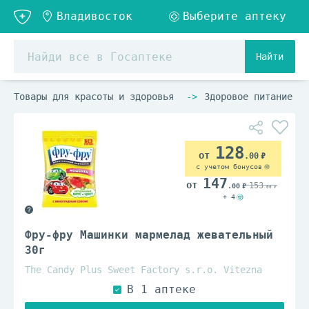
Найти
Товары для красоты и здоровья
Здоровое питание
128
.00
с учетом бонусов
147
153
.00
.00
+ 4
Фру-фру Машинки мармелад жевательный
30г
The Candy Plus Sweet Factory s.r.o. Vitezna