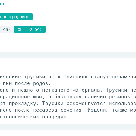
ин
послеродовые
4-46)
XL (52-54)
ические трусики от «Пелигрин» станут незамен
 дни после родов.
ого и нежного нетканого материала. Трусики н
ерационные швы, а благодаря наличию резинок 
ют прокладку. Трусики рекомендуется использо
исле после кесарева сечения. Изделия также м
етологических процедур.