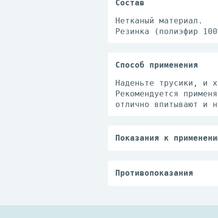
Состав
Нетканый материал.
Резинка (полиэфир 100
Способ применения
Наденьте трусики, и х
Рекомендуется применя
отлично впитывают и н
Показания к применени
Используются для фикс
во время проведения к
Противопоказания
Индивидуальная непере