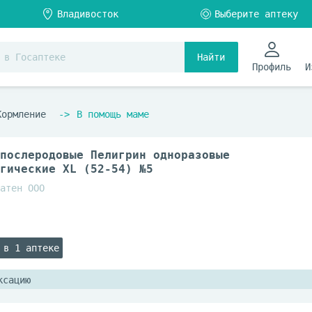
Найти
Профиль
И
Кормление
В помощь маме
послеродовые Пелигрин одноразовые
гические XL (52-54) №5
атен ООО
 в 1 аптеке
ксацию