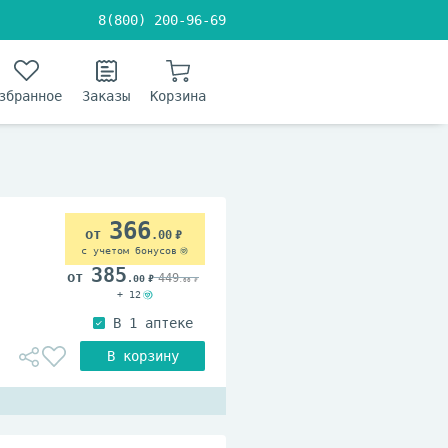
8(800) 200-96-69
збранное
Заказы
Корзина
366
.00
с учетом бонусов
385
449
.00
.00
+ 12