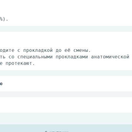
%).
одите с прокладкой до её смены.
ть со специальными прокладками анатомической
е протекают.
ю
ации прокладок после родов, гинекологических
осметических процедур.
носимость материалов изделия.