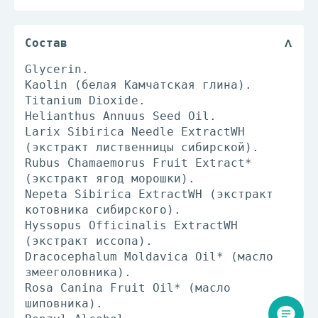
Состав
Glycerin.
Kaolin (белая Камчатская глина).
Titanium Dioxide.
Helianthus Annuus Seed Oil.
Larix Sibirica Needle ExtractWH
(экстракт лиственницы сибирской).
Rubus Chamaemorus Fruit Extract*
(экстракт ягод морошки).
Nepeta Sibirica ExtractWH (экстракт
котовника сибирского).
Hyssopus Officinalis ExtractWH
(экстракт иссопа).
Dracocephalum Moldavica Oil* (масло
змееголовника).
Rosa Canina Fruit Oil* (масло
шиповника).