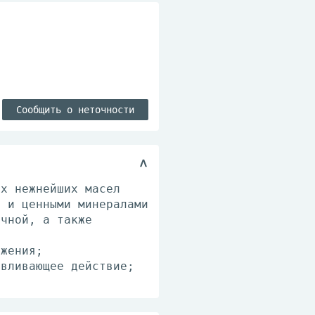
Сообщить о неточности
ых нежнейших масел
и и ценными минералами
ичной, а также
ажения;
авливающее действие;