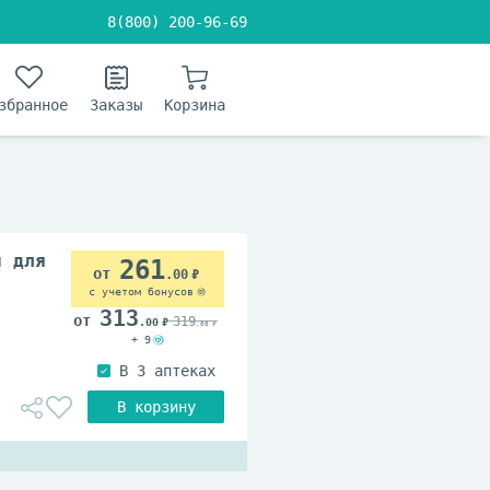
8(800) 200-96-69
збранное
Заказы
Корзина
й для
261
.00
с учетом бонусов
313
319
.00
.00
+ 9