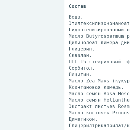
Состав
Вода.
Этилгексилизононаноат
Гидрогенизированный п
Масло Butyrospermum p
Дилинолеат димера дии
Глицерин.
Сквалан.
ППГ-15 стеариловый эф
Сорбитол.
Лецитин.
Масло Zea Mays (кукур
Ксантановая камедь.
Масло семян Rosa Mosc
Масло семян Helianthu
Экстракт листьев Rosm
Масло косточек Prunus
Диметикон.
Глицерилтрикаприлат/к