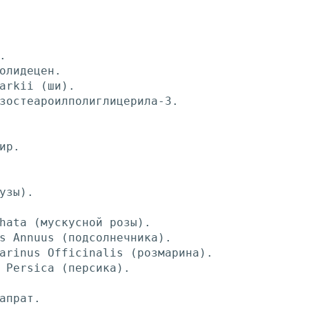
.
олидецен.
arkii (ши).
зостеароилполиглицерила-3.
ир.
узы).
hata (мускусной розы).
s Annuus (подсолнечника).
arinus Officinalis (розмарина).
 Persica (персика).
апрат.