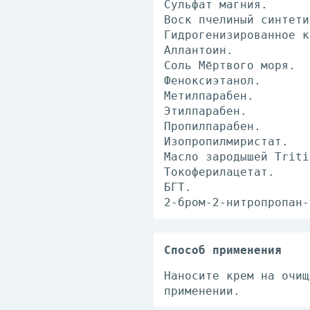
Сульфат магния.
Воск пчелиный синтети
Гидрогенизированное к
Аллантоин.
Соль Мёртвого моря.
Феноксиэтанол.
Метилпарабен.
Этилпарабен.
Пропилпарабен.
Изопропилмиристат.
Масло зародышей Triti
Токоферилацетат.
БГТ.
2-бром-2-нитропропан-
Способ применения
Наносите крем на очищ
применении.