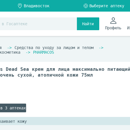
Найти
Профиль
И
я
Средства по уходу за лицом и телом
косметика
PHARMACOS
s Dead Sea крем для лица максимально питающи
очень сухой, атопичной кожи 75мл
 в 3 аптеках
каивает кожу