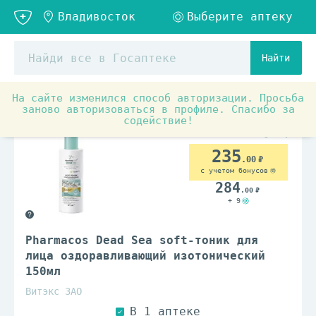
Найти
На сайте изменился способ авторизации. Просьба
Товары для красоты и здоровья
Средства по уходу з
заново авторизоваться в профиле. Спасибо за
содействие!
235
.00
с учетом бонусов
284
.00
+ 9
Pharmacos Dead Sea soft-тоник для
лица оздоравливающий изотонический
150мл
Витэкс ЗАО