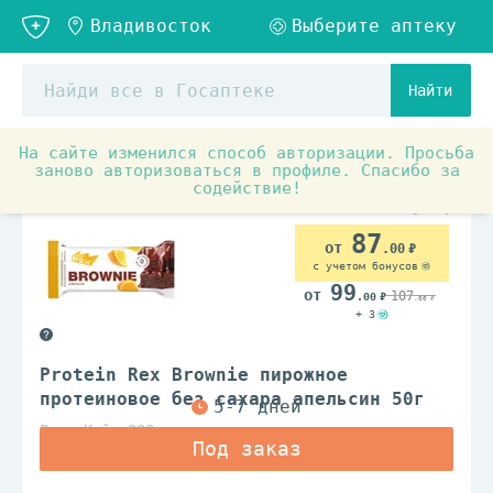
Найти
На сайте изменился способ авторизации. Просьба
Товары для красоты и здоровья
Спортивное питание
заново авторизоваться в профиле. Спасибо за
содействие!
87
.00
с учетом бонусов
99
107
.00
.00
+ 3
Protein Rex Brownie пирожное
протеиновое без сахара апельсин 50г
Роял Кейк ООО