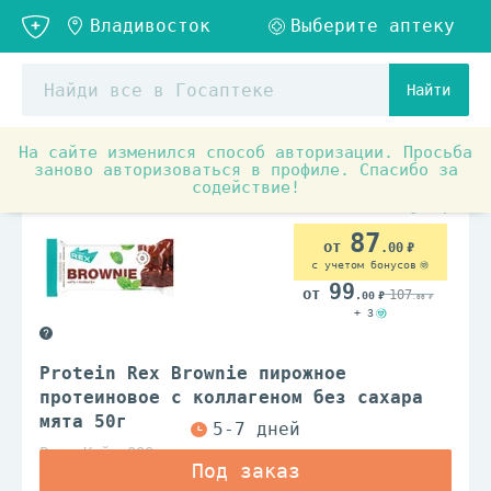
Найти
На сайте изменился способ авторизации. Просьба
Товары для красоты и здоровья
Спортивное питание
заново авторизоваться в профиле. Спасибо за
содействие!
87
.00
с учетом бонусов
99
107
.00
.00
+ 3
Protein Rex Brownie пирожное
протеиновое с коллагеном без сахара
мята 50г
Роял Кейк ООО