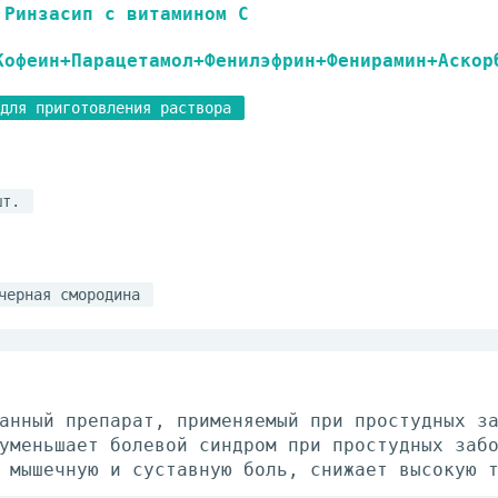
Ринзасип с витамином С
Кофеин+Парацетамол+Фенилэфрин+Фенирамин+Аскор
для приготовления раствора
шт.
черная смородина
анный препарат, применяемый при простудных з
уменьшает болевой синдром при простудных заб
 мышечную и суставную боль, снижает высокую 