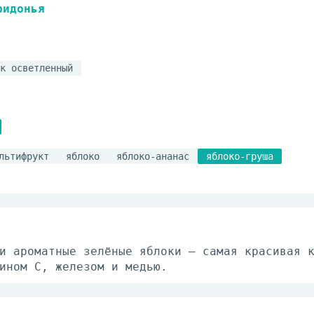
ридонья
к осветленный
льтифрукт
яблоко
яблоко-ананас
яблоко-груша
и ароматные зелёные яблоки — самая красивая 
ином С, железом и медью.