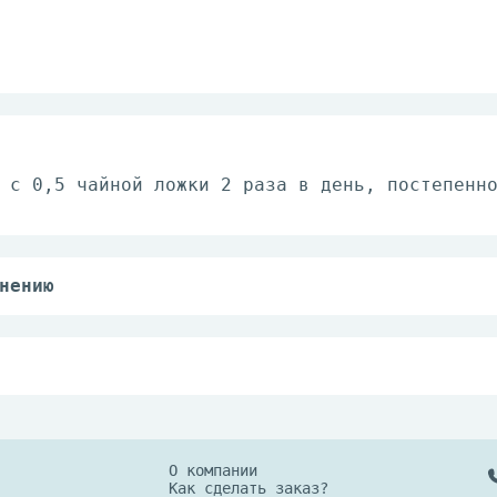
 с 0,5 чайной ложки 2 раза в день, постепенн
нению
 с 0,5 чайной ложки 2 раза в день, постепенн
ре от 0°С до 25°C и относительной влажности 
ки хранить в холодильнике не более суток при
О компании
Как сделать заказ?