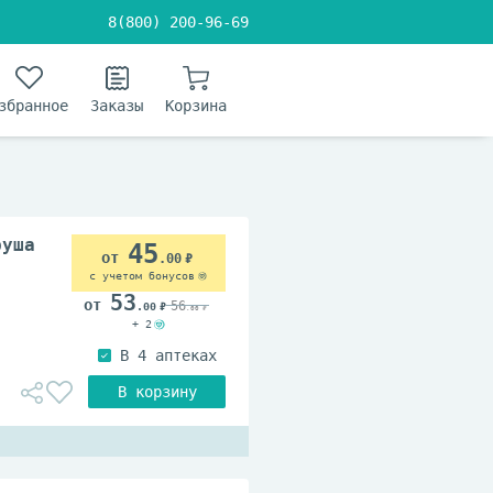
8(800) 200-96-69
збранное
Заказы
Корзина
руша
45
.00
с учетом бонусов
53
56
.00
.00
+ 2