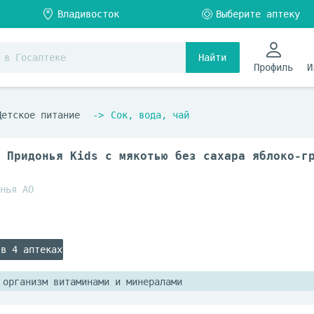
Найти
Профиль
И
Детское питание
Сок, вода, чай
 Придонья Kids с мякотью без сахара яблоко-г
нья АО
 в 4 аптеках
 организм витаминами и минералами