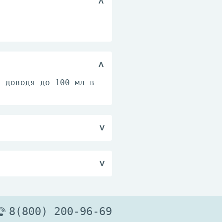
о доводя до 100 мл в
о доводя до 100 мл в
воздуха не более 75%.
 температуре от +2°C
8(800) 200-96-69