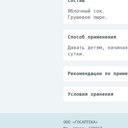
Состав
Яблочный сок.
Грушевое пюре.
Способ применения
Давать детям, начиная
сутки.
Рекомендации по приме
Давать детям, начиная
сутки.
Условия хранения
Хранить при температу
После вскрытия упаков
до +6°С.
ООО «ГОСАПТЕКА»