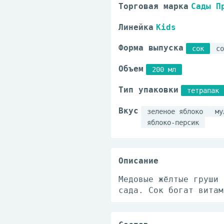
Торговая марка
Сады П
Линейка
Kids
Форма выпуска
сок
со
Объем
200 мл
Тип упаковки
тетрапак
Вкус
зеленое яблоко
му
яблоко-персик
Описание
Медовые жёлтые груши 
сада. Сок богат витам