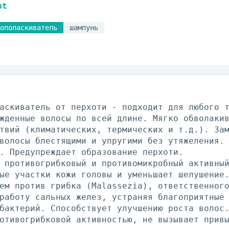
pt
ополаскиватель
шампунь
аскиватель от перхоти - подходит для любого 
жденные волосы по всей длине. Мягко обволаки
твий (климатических, термических и т.д.). За
волосы блестящими и упругими без утяжеления.
. Предупреждает образование перхоти.
 противогрибковый и противомикробный активны
ые участки кожи головы и уменьшает шелушение
ем против грибка (Malassezia), ответственног
работу сальных желез, устраняя благоприятные
бактерий. Способствует улучшению роста волос
отивогрибковой активностью, не вызывает прив