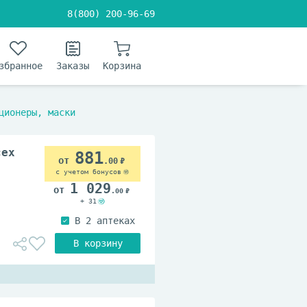
8(800) 200-96-69
збранное
Заказы
Корзина
ционеры, маски
сех
881
.00
с учетом бонусов
1 029
.00
+ 31