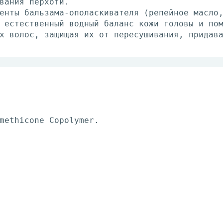
вания перхоти.
енты бальзама-ополаскивателя (репейное масло
 естественный водный баланс кожи головы и по
х волос, защищая их от пересушивания, придав
methicone Copolymer.