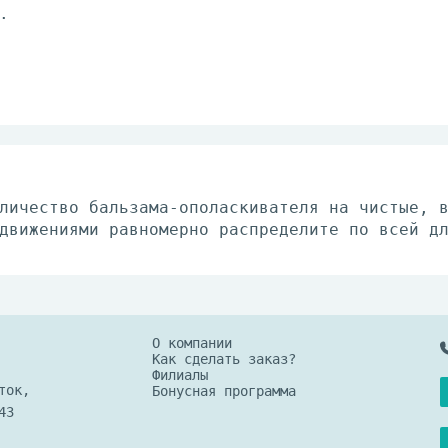
.
личество бальзама-ополаскивателя на чистые, 
движениями равномерно распределите по всей д
О компании
Как сделать заказ?
Филиалы
ток,
Бонусная программа
43