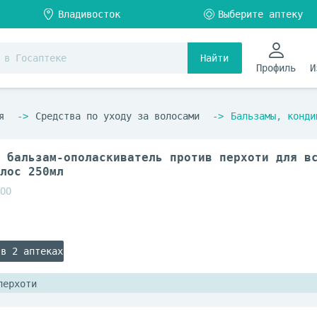
Найти
Профиль
И
я
Средства по уходу за волосами
Бальзамы, конди
 бальзам-ополаскиватель против перхоти для в
лос 250мл
ОО
 в 2 аптеках
перхоти