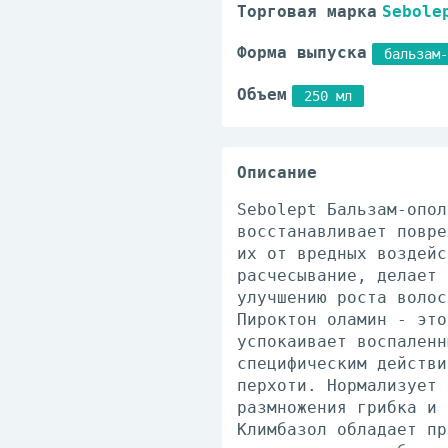
Торговая марка
Sebole
Форма выпуска
бальзам-
Объем
250 мл
Описание
Sebolept Бальзам-опол
восстанавливает повре
их от вредных воздейс
расчесывание, делает 
улучшению роста волос
Пироктон оламин - это
успокаивает воспаленн
специфическим действи
перхоти. Нормализует 
размножения грибка и 
Климбазол обладает пр