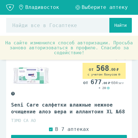
Найти
На сайте изменился способ авторизации. Просьба
Медицинские товары и ортопедия
Уход за лежачими б
заново авторизоваться в профиле. Спасибо за
содействие!
568
.00
с учетом бонусов
677
684
.00
.00
+ 20
Seni Care салфетки влажные нежное
очищение алоэ вера и аллантоин XL №68
ТЗМО СА АО