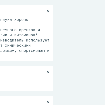
ундука хорошо
 немного орешков и
ргии и витаминов!
оизводитель использует
ют химическими
удеющим, спортсменам и