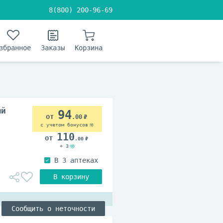
8(800) 200-96-69
збранное
Заказы
Корзина
ый
94
.00
с учетом бонусов
110
.00
+ 3
Сообщить о неточности