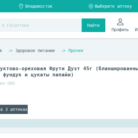
Найти
Профиль
И
я
Здоровое питание
Прочее
уктово-ореховая Фрути Дуэт 45г (бланшированн
 фундук и цукаты папайи)
во ООО
 в 3 аптеках