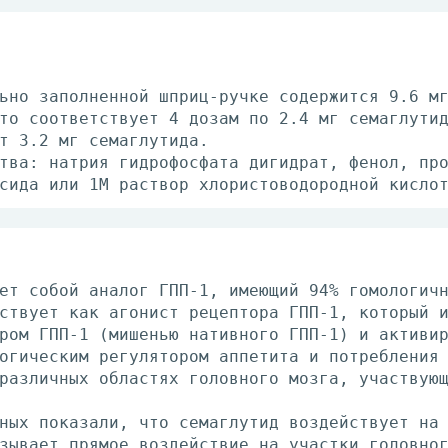
ьно заполненной шприц-ручке содержится 9.6 м
то соответствует 4 дозам по 2.4 мг семаглути
т 3.2 мг семаглутида.
тва: натрия гидрофосфата дигидрат, фенол, пр
сида или 1М раствор хлористоводородной кисло
ет собой аналог ГПП-1, имеющий 94% гомологич
ствует как агонист рецептора ГПП-1, который 
ром ГПП-1 (мишенью нативного ГПП-1) и активи
огическим регулятором аппетита и потребления
различных областях головного мозга, участвую
ных показали, что семаглутид воздействует на
зывает прямое воздействие на участки головно