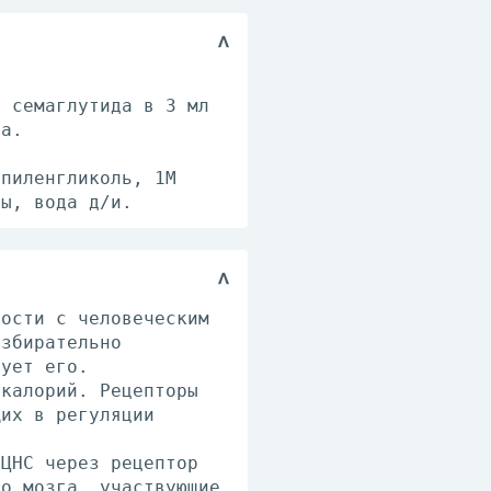
г семаглутида в 3 мл
да.
опиленгликоль, 1М
ты, вода д/и.
ности с человеческим
избирательно
рует его.
 калорий. Рецепторы
щих в регуляции
 ЦНС через рецептор
го мозга, участвующие