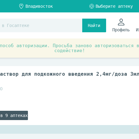
Найти
Профиль
И
пособ авторизации. Просьба заново авторизоваться 
содействие!
ты при заболеваниях органов и систем
Обмен веществ и
аствор для подкожного введения 2,4мг/доза 3м
О
 в 9 аптеках