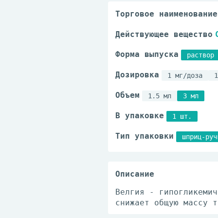
Торговое наименование
Действующее вещество
Форма выпуска
раствор 
Дозировка
1 мг/доза
1
Объем
1.5 мл
3 мл
В упаковке
1 шт.
Тип упаковки
шприц-руч
Описание
Велгия - гипогликемич
снижает общую массу т