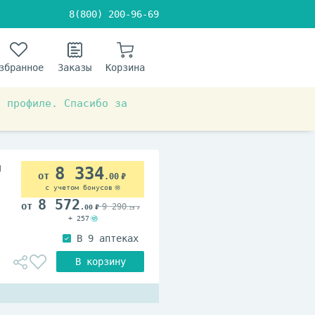
8(800) 200-96-69
збранное
Заказы
Корзина
в профиле. Спасибо за
 эндокринология
л
8 334
.00
с учетом бонусов
8 572
9 290
.00
.25
+ 257