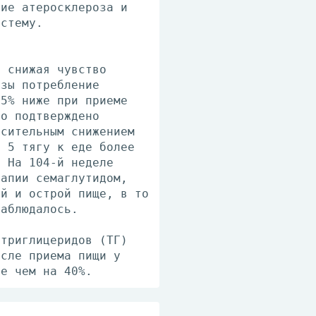
тие атеросклероза и
истему.
о снижая чувство
азы потребление
35% ниже при приеме
ло подтверждено
осительным снижением
P 5 тягу к еде более
. На 104-й неделе
рапии семаглутидом,
ой и острой пище, в то
наблюдалось.
 триглицеридов (ТГ)
осле приема пищи у
ее чем на 40%.