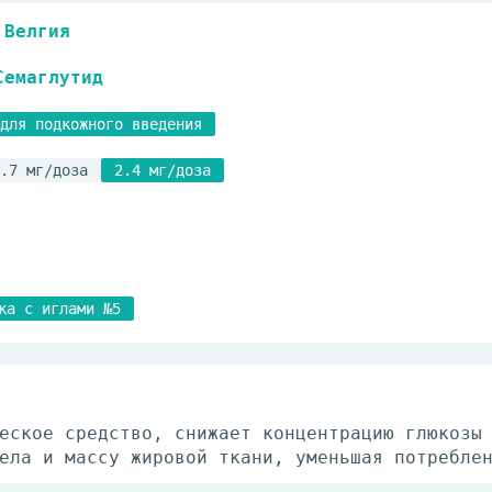
Велгия
Семаглутид
для подкожного введения
.7 мг/доза
2.4 мг/доза
ка с иглами №5
еское средство, снижает концентрацию глюкозы
ела и массу жировой ткани, уменьшая потребле