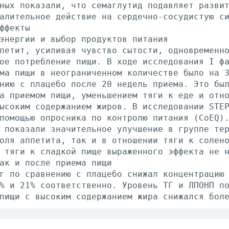
ных показали, что семаглутид подавляет разви
алительное действие на сердечно-сосудистую с
ффекты
энергии и выбор продуктов питания
петит, усиливая чувство сытости, одновременн
ое потребление пищи. В ходе исследования I ф
ма пищи в неограниченном количестве было на 
нию с плацебо после 20 недель приема. Это бы
а приемом пищи, уменьшением тяги к еде и отн
ысоким содержанием жиров. В исследовании STE
помощью опросника по контролю питания (CoEQ)
 показали значительное улучшение в группе те
оля аппетита, так и в отношении тяги к солен
 тяги к сладкой пище выраженного эффекта не 
ак и после приема пищи
г по сравнению с плацебо снижал концентрацию
% и 21% соответственно. Уровень ТГ и ЛПОНП п
пищи с высоким содержанием жира снижался бол