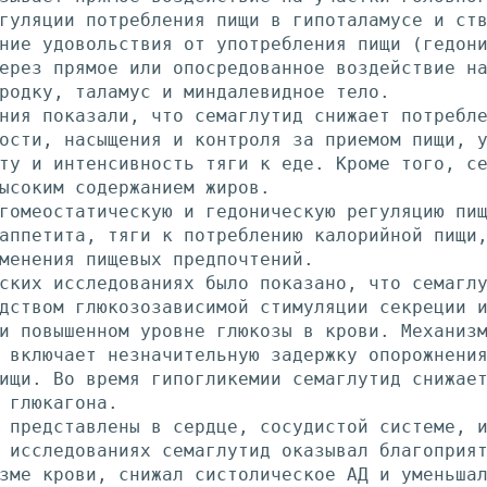
гуляции потребления пищи в гипоталамусе и ст
ние удовольствия от употребления пищи (гедон
ерез прямое или опосредованное воздействие н
родку, таламус и миндалевидное тело.
ния показали, что семаглутид снижает потребл
ости, насыщения и контроля за приемом пищи, 
ту и интенсивность тяги к еде. Кроме того, с
ысоким содержанием жиров.
гомеостатическую и гедоническую регуляцию пи
аппетита, тяги к потреблению калорийной пищи
менения пищевых предпочтений.
ских исследованиях было показано, что семагл
дством глюкозозависимой стимуляции секреции 
и повышенном уровне глюкозы в крови. Механиз
 включает незначительную задержку опорожнени
ищи. Во время гипогликемии семаглутид снижае
 глюкагона.
 представлены в сердце, сосудистой системе, 
 исследованиях семаглутид оказывал благоприя
зме крови, снижал систолическое АД и уменьша