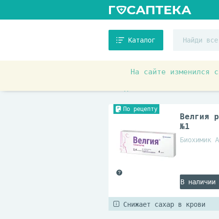
Каталог
На сайте изменился с
Аптечные товары
Препара
Антидиабетические
По рецепту
Велгия р
№1
Биохимик А
В наличии
Снижает сахар в крови