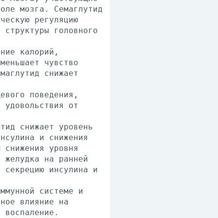
воле мозга. Семаглутид
ическую регуляцию
а структуры головного
ение калорий,
уменьшает чувство
емаглутид снижает
щевого поведения,
, удовольствия от
утид снижает уровень
инсулина и снижения
м снижения уровня
я желудка на ранней
т секрецию инсулина и
иммунной системе и
тное влияние на
л воспаление.