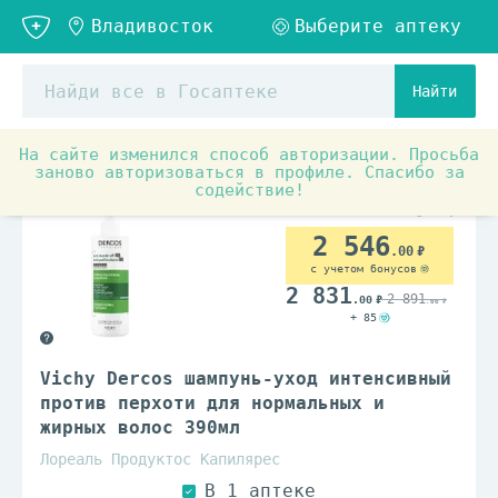
Найти
На сайте изменился способ авторизации. Просьба
Товары для красоты и здоровья
Средства по уходу з
заново авторизоваться в профиле. Спасибо за
содействие!
2 546
.00
с учетом бонусов
2 831
2 891
.00
.00
+ 85
Vichy Dercos шампунь-уход интенсивный
против перхоти для нормальных и
жирных волос 390мл
Лореаль Продуктос Капилярес