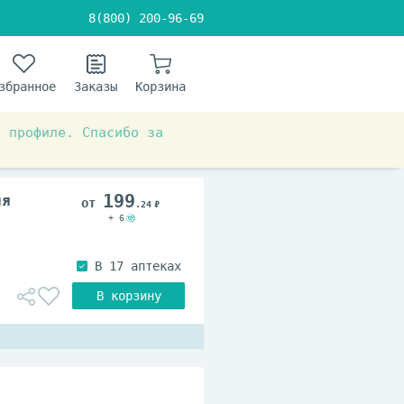
8(800) 200-96-69
збранное
Заказы
Корзина
в профиле. Спасибо за
199
ия
.24
+ 6