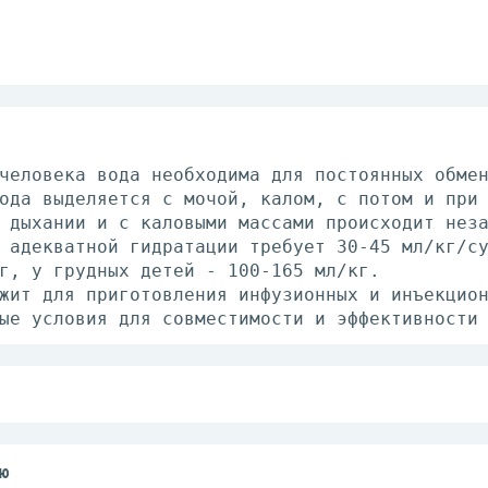
человека вода необходима для постоянных обме
ода выделяется с мочой, калом, с потом и при
 дыхании и с каловыми массами происходит нез
 адекватной гидратации требует 30-45 мл/кг/с
г, у грудных детей - 100-165 мл/кг.
жит для приготовления инфузионных и инъекцио
ые условия для совместимости и эффективности
ния должны соответствовать инструкциям по до
.
ов лекарственных средств с использованием во
ю