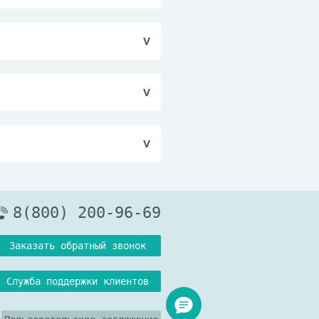
прица и емкостей с
стерильных инфузионных
. Применяется с целью
ния.
указан другой
астворы, концентраты
вещества для
мость (может иметь
ре не выше 25°С.
8(800) 200-96-69
Заказать обратный звонок
Служба поддержки клиентов