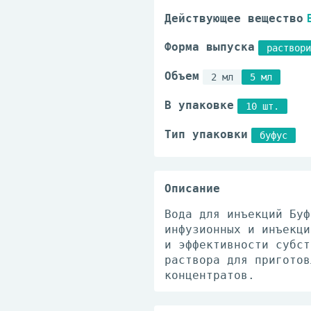
Действующее вещество
Форма выпуска
раствор
Объем
2 мл
5 мл
В упаковке
10 шт.
Тип упаковки
буфус
Описание
Вода для инъекций Буф
инфузионных и инъекци
и эффективности субст
раствора для приготов
концентратов.