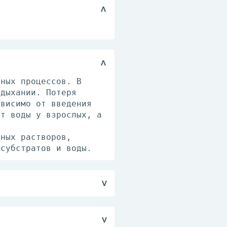
нных процессов. В
 дыхании. Потеря
ависимо от введения
ут воды у взрослых, а
нных растворов,
 субстратов и воды.
зировке разводимых
ды для инъекций должно