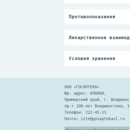
производиться в стери
В качестве носителя и
лекарственными средст
(инъекционных) раство
приготовления стериль
Противопоказания
Наружно для промывани
В случае если для при
растворитель.
Лекарственное взаимод
При смешивании с друг
для приготовления инф
приготовления инъекци
Условия хранения
место фармацевтическа
Препарат хранить в су
ООО «ГОСАПТЕКА»
Юр. адрес: 690068,
Приморский край, г. Владивос
пр-т 100-лет Владивостока, 1
Телефон:
222-45-13
Почта:
site@gosaptekavl.ru