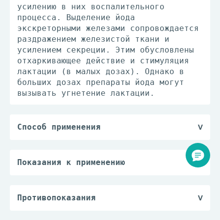
усилению в них воспалительного
процесса. Выделение йода
экскреторными железами сопровождается
раздражением железистой ткани и
усилением секреции. Этим обусловлены
отхаркивающее действие и стимуляция
лактации (в малых дозах). Однако в
больших дозах препараты йода могут
вызывать угнетение лактации.
Способ применения
Наружно, на поврежденные участки
поля.
Внутрь, растворив в молоке, после еды
Показания к применению
(дозу устанавливают индивидуально),
Воспалительные заболевания кожи и
взрослым для профилактики
слизистых, миозит, невралгия (как
атеросклероза 1–10 капель 1–2 раза в
отвлекающее средство), атеросклероз,
Противопоказания
сутки по 30 дней 2–3 раза в год; для
третичный сифилис.
Гиперчувствительность, туберкулез
лечения атеросклероза — 10–12 капель
легких, нефрит, нефроз, фурункулез,