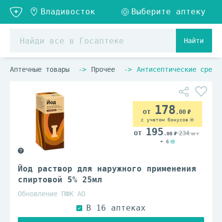
Найти
Аптечные товары
Прочее
Антисептические средс
178
.00
с учетом бонусов
195
234
.00
.00
+ 6
Йод раствор для наружного применения
спиртовой 5% 25мл
Обновление ПФК АО