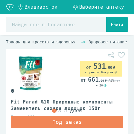
Найти
Товары для красоты и здоровья
Здоровое питание
531
.00
с учетом бонусов
661
719
.00
.00
+ 20
Fit Parad №10 Природные компоненты
Заменитель сахара порошок 150г
Питэко ООО