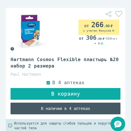
266
.00
с учетом бонусов
306
314
.00
.00
+ 9
Hartmann Cosmos Flexible пластырь №20
набор 2 размера
Paul Hartmann
В наличии в 4 аптеках
Используется для защиты сгибов пальцев и округлых
частей тела