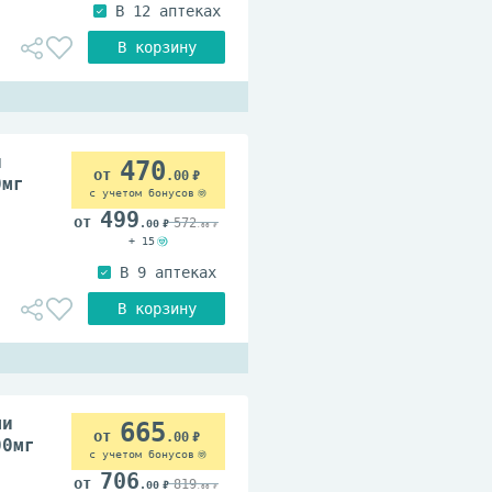
и
470
.00
0мг
с учетом бонусов
499
572
.00
.00
+ 15
ми
665
.00
00мг
с учетом бонусов
706
819
.00
.00