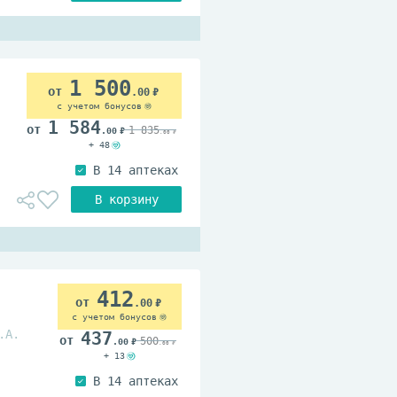
1 500
.00
с учетом бонусов
1 584
1 835
.00
.00
+ 48
412
.00
с учетом бонусов
.А.
437
500
.00
.00
+ 13