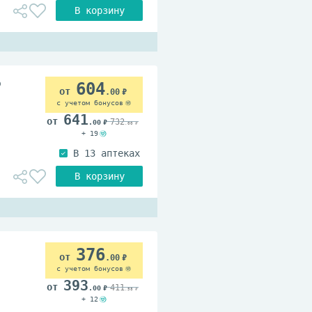
о
604
.00
с учетом бонусов
641
732
.00
.00
+ 19
376
.00
с учетом бонусов
393
411
.00
.58
+ 12