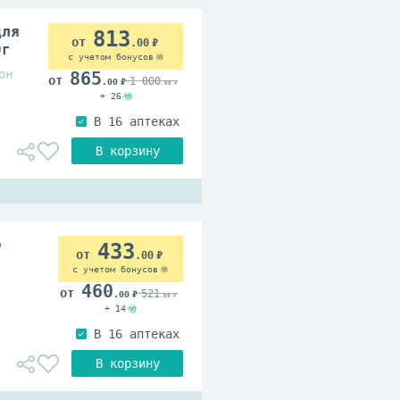
для
813
.00
0г
с учетом бонусов
он
865
1 000
.00
.00
+ 26
о
433
.00
с учетом бонусов
460
521
.00
.00
+ 14