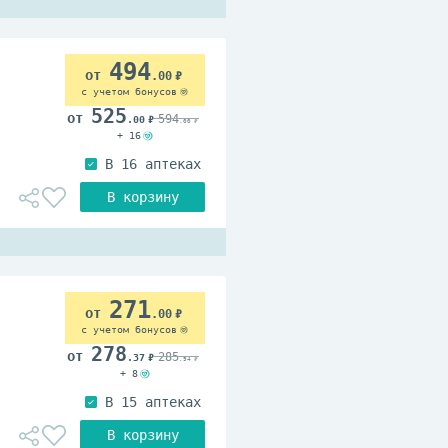
494
.00
с учетом бонусов
525
594
.00
.00
+ 16
271
.00
с учетом бонусов
278
285
.37
.94
+ 8