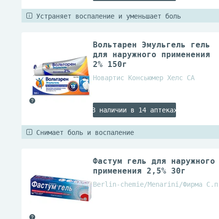
Устраняет воспаление и уменьшает боль
Вольтарен Эмульгель гель
для наружного применения
2% 150г
Новартис Консьюмер Хелс СА
В наличии в 14 аптеках
Снимает боль и воспаление
Фастум гель для наружного
применения 2,5% 30г
Berlin-chemie/Menarini/Фирма С.п