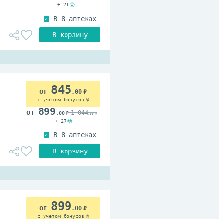
+ 21
о
845
.00
с учетом бонусов
899
1 044
.00
.00
+ 27
899
.00
с учетом бонусов