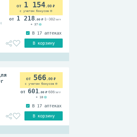
1 154
.00
с учетом бонусов
1 218
1 382
.00
.00
н
+ 37
для
566
.00
0г
с учетом бонусов
601
686
.00
.00
+ 18