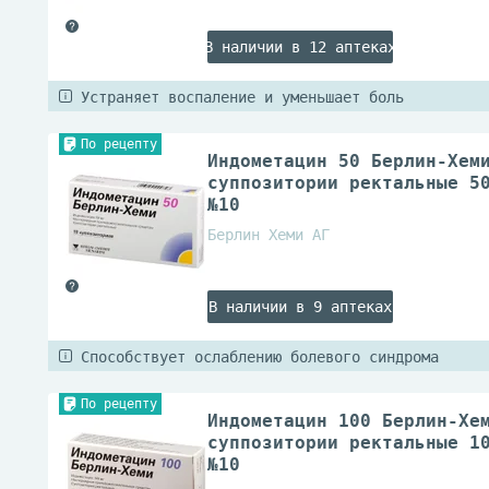
В наличии в 12 аптеках
Устраняет воспаление и уменьшает боль
По рецепту
Индометацин 50 Берлин-Хем
суппозитории ректальные 5
№10
Берлин Хеми АГ
В наличии в 9 аптеках
Способствует ослаблению болевого синдрома
По рецепту
Индометацин 100 Берлин-Хе
суппозитории ректальные 1
№10