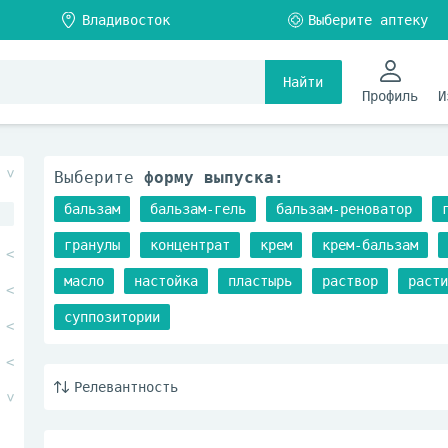
Найти
Профиль
И
Выберите
форму выпуска:
бальзам
бальзам-гель
бальзам-реноватор
гранулы
концентрат
крем
крем-бальзам
масло
настойка
пластырь
раствор
расти
суппозитории
Релевантность