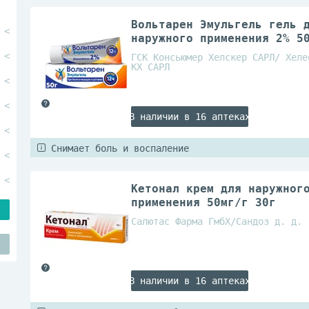
Вольтарен Эмульгель гель 
наружного применения 2% 5
ГСК Консьюмер Хелскер САРЛ/ Хеле
КХ САРЛ
В наличии в 16 аптеках
Снимает боль и воспаление
Кетонал крем для наружног
применения 50мг/г 30г
Салютас Фарма ГмбХ/Сандоз д. д.
В наличии в 16 аптеках