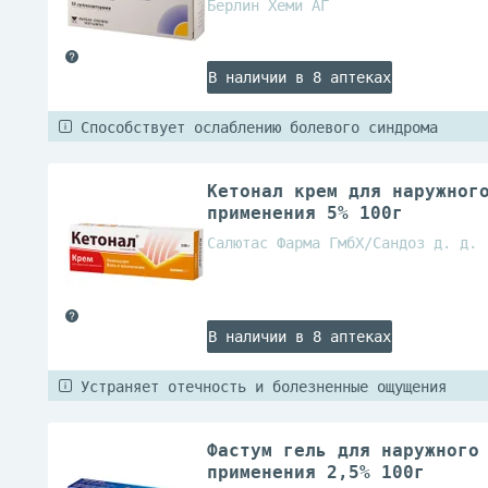
Берлин Хеми АГ
В наличии в 8 аптеках
Способствует ослаблению болевого синдрома
Кетонал крем для наружног
применения 5% 100г
Салютас Фарма ГмбХ/Сандоз д. д.
В наличии в 8 аптеках
Устраняет отечность и болезненные ощущения
Фастум гель для наружного
применения 2,5% 100г