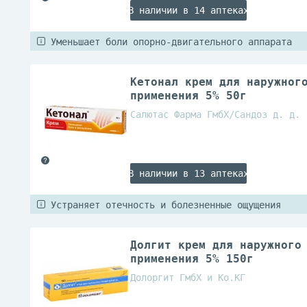
В наличии в 14 аптеках
Уменьшает боли опорно-двигательного аппарата
Кетонал крем для наружног
применения 5% 50г
Салютас Фарма ГмбХ/Сандоз д. д.
В наличии в 13 аптеках
Устраняет отечность и болезненные ощущения
Долгит крем для наружного
применения 5% 150г
Долоргит ГмбХ и Ко.КГ