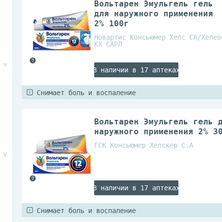
Вольтарен Эмульгель гель
для наружного применения
2% 100г
Новартис Консьюмер Хелс СА/Хелео
КХ САРЛ
В наличии в 17 аптеках
Снимает боль и воспаление
Вольтарен Эмульгель гель 
наружного применения 2% 3
ГСК Консьюмер Хелскер С.А
В наличии в 17 аптеках
Снимает боль и воспаление