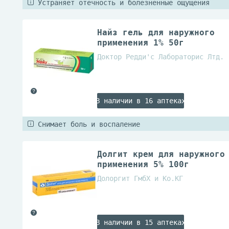
Устраняет отечность и болезненные ощущения
Найз гель для наружного
применения 1% 50г
Доктор Редди'с Лабораторис Лтд.
В наличии в 16 аптеках
Снимает боль и воспаление
Долгит крем для наружного
применения 5% 100г
Долоргит ГмбХ и Ко.КГ
В наличии в 15 аптеках