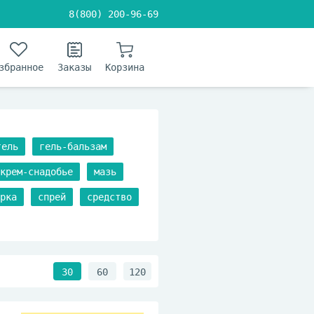
8(800) 200-96-69
збранное
Заказы
Корзина
гель
гель-бальзам
крем-снадобье
мазь
рка
спрей
средство
30
60
120