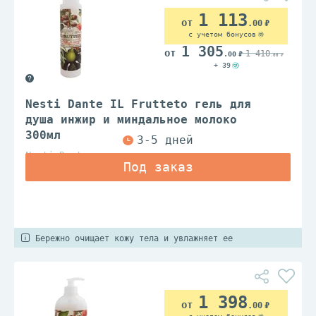
1 113
.00
с учетом бонусов
1 305
1 410
.00
.00
+ 39
Nesti Dante IL Frutteto гель для
душа инжир и миндальное молоко
300мл
Nesti Dante
Бережно очищает кожу тела и увлажняет ее
1 398
.00