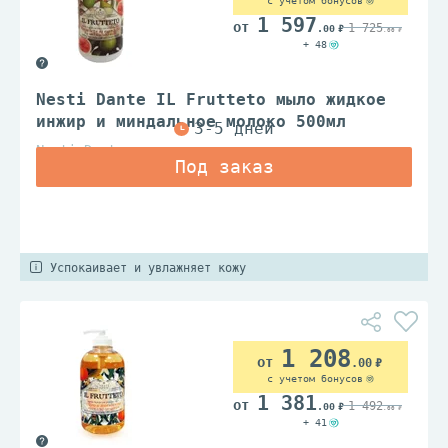
с учетом бонусов
1 597
1 725
.00
.00
+ 48
Nesti Dante IL Frutteto мыло жидкое
инжир и миндальное молоко 500мл
Nesti Dante
Успокаивает и увлажняет кожу
1 208
.00
с учетом бонусов
1 381
1 492
.00
.00
+ 41