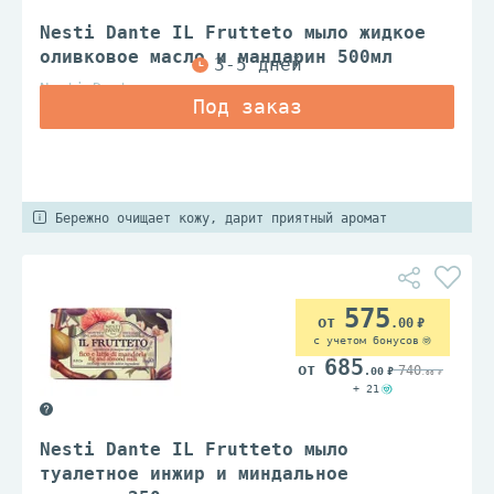
Nesti Dante IL Frutteto мыло жидкое
оливковое масло и мандарин 500мл
Nesti Dante
Бережно очищает кожу, дарит приятный аромат
575
.00
с учетом бонусов
685
740
.00
.00
+ 21
Nesti Dante IL Frutteto мыло
туалетное инжир и миндальное