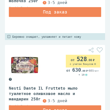
молочко 250г
Nesti Dante
Бережно очищает, увлажняет и питает кожу
528
.00
с учетом бонусов
630
681
.00
.00
+ 19
Nesti Dante IL Frutteto мыло
туалетное оливковое масло и
мандарин 250г
Nesti Dante