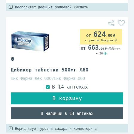
Восполняет дефицит фолиевой кислоты
624
.00
с учетом бонусов
663
758
.00
.00
+ 20
Дибикор таблетки 500мг №60
Пик Фарма Лек ООО/Пик Фарма ООО
В наличии в 14 аптеках
Нормализует уровни сахара и холестерина