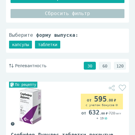
Сбросить фильтр
Выберите
форму выпуска:
капсулы
таблетки
Релевантность
30
60
120
По рецепту
595
.00
с учетом бонусов
632
728
.00
.00
+ 19
Сорбифер Дурулес таблетки покрытые