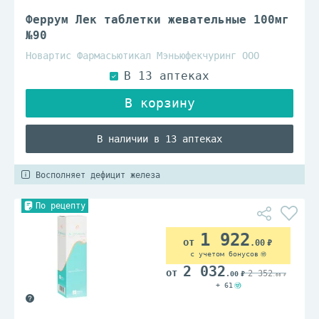
Феррум Лек таблетки жевательные 100мг
№90
Новартис Фармасьютикал Мэньюфекчуринг ООО
В наличии в 13 аптеках
Восполняет дефицит железа
По рецепту
1 922
.00
с учетом бонусов
2 032
2 352
.00
.00
+ 61