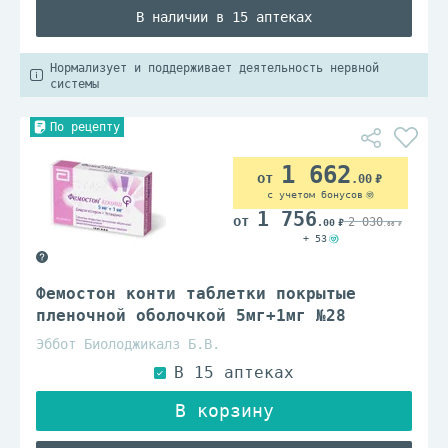
В наличии в 15 аптеках
Нормализует и поддерживает деятельность нервной
системы
По рецепту
1 662
.00
с учетом бонусов
1 756
2 030
.00
.00
+ 53
Фемостон конти таблетки покрытые
пленочной оболочкой 5мг+1мг №28
Эббот Биолоджикалз Б.В.