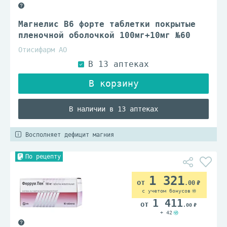
Магнелис В6 форте таблетки покрытые
пленочной оболочкой 100мг+10мг №60
Отисифарм АО
В наличии в 13 аптеках
Восполняет дефицит магния
По рецепту
1 321
.00
с учетом бонусов
1 411
.00
+ 42