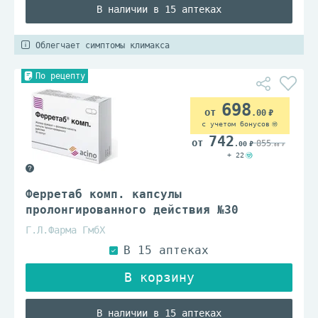
В наличии в 15 аптеках
Облегчает симптомы климакса
По рецепту
698
.00
с учетом бонусов
742
855
.00
.00
+ 22
Ферретаб комп. капсулы
пролонгированного действия №30
Г.Л.Фарма ГмбХ
В наличии в 15 аптеках