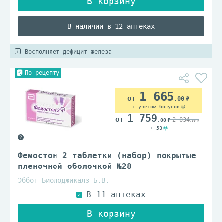
В наличии в 12 аптеках
Восполняет дефицит железа
По рецепту
1 665
.00
с учетом бонусов
1 759
2 034
.00
.00
+ 53
Фемостон 2 таблетки (набор) покрытые
пленочной оболочкой №28
Эббот Биолоджикалз Б.В.