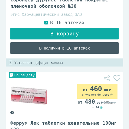
пленочной оболочкой №30
Эгис Фармацевтический завод ЗАО
В наличии в 16 аптеках
Устраняет дефицит железа
По рецепту
460
.00
с учетом бонусов
480
505
.00
.91
+ 14
Феррум Лек таблетки жевательные 100мг