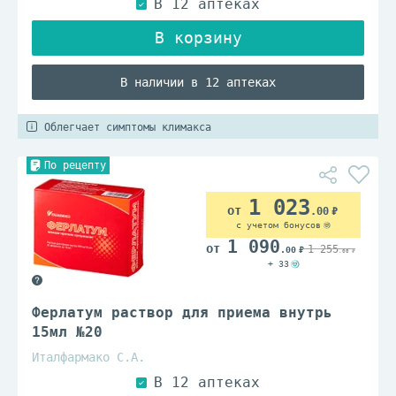
В наличии в 12 аптеках
Облегчает симптомы климакса
По рецепту
1 023
.00
с учетом бонусов
1 090
1 255
.00
.00
+ 33
Ферлатум раствор для приема внутрь
15мл №20
Италфармако С.А.