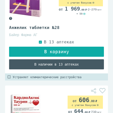
с учетом бонусов
1 969
2 279
.00
.00
+ 59
Анжелик таблетки №28
Байер Фарма АГ
В наличии в 13 аптеках
Устраняет климактерические расстройства
606
.00
с учетом бонусов
644
738
.00
.00