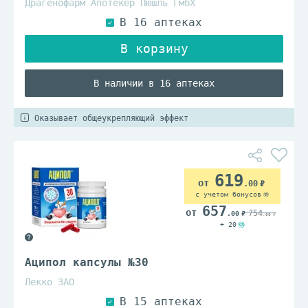
Драгенофарм Апотекер Пюшль ГмбХ
В наличии в 16 аптеках
Оказывает общеукрепляющий эффект
619
.00
с учетом бонусов
657
754
.00
.00
+ 20
Аципол капсулы №30
Лекко ЗАО