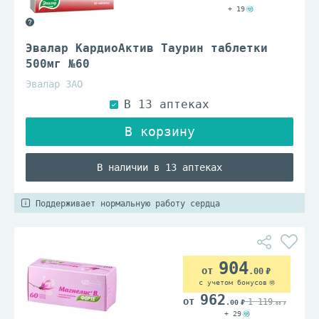
+ 19
Эвалар КардиоАктив Таурин таблетки
500мг №60
Эвалар ЗАО
В наличии в 13 аптеках
Поддерживает нормальную работу сердца
904
.00
с учетом бонусов
962
1 119
.00
.00
+ 29