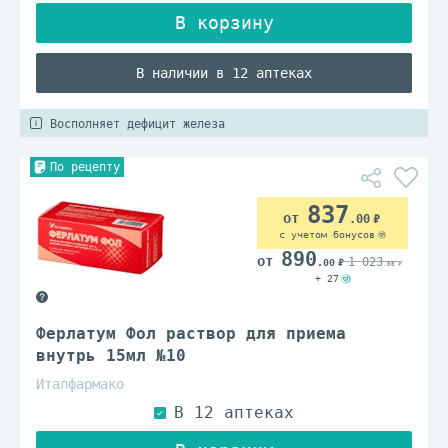
В наличии в 12 аптеках
Восполняет дефицит железа
По рецепту
837
.00
с учетом бонусов
890
1 023
.00
.00
+ 27
Ферлатум Фол раствор для приема
внутрь 15мл №10
Италфармако