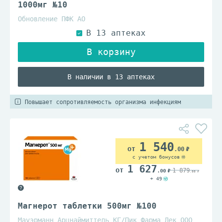
1000мг №10
Обновление ПФК АО
В наличии в 13 аптеках
Повышает сопротивляемость организма инфекциям
1 540
.00
с учетом бонусов
1 627
1 879
.00
.00
+ 49
Магнерот таблетки 500мг №100
Мауэрманн Арцнаймиттель КГ/Пик Фарма Лек ООО