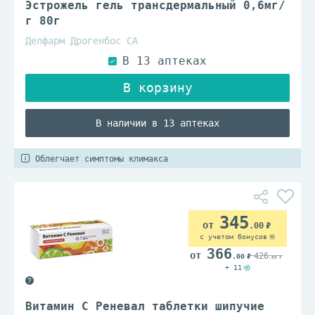
Эстрожель гель трансдермальный 0,6мг/
г 80г
Делфарм Дрогенбос СА
В наличии в 13 аптеках
Облегчает симптомы климакса
345
.00
с учетом бонусов
366
426
.00
.00
+ 11
Витамин C Реневал таблетки шипучие