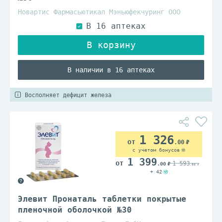
Новартис Фармасьютикал Мэньюфекчуринг ООО
В наличии в 16 аптеках
Восполняет дефицит железа
1 326
.00
с учетом бонусов
1 399
1 593
.00
.00
+ 42
Элевит Пронаталь таблетки покрытые
пленочной оболочкой №30