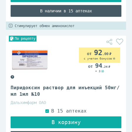
В наличии в 15 аптеках
Стимулирует обмен аминокислот
По рецепту
92
.00
с учетом бонусов
94
.24
+ 3
Пиридоксин раствор для инъекций 50мг/
мл 1мл №10
Дальхимфарм ОАО