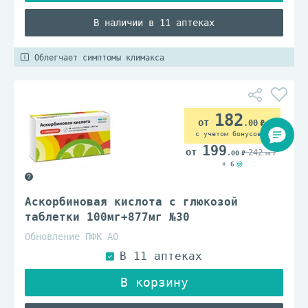
В наличии в 11 аптеках
Облегчает симптомы климакса
182
.00
с учетом бонусов
199
242
.00
.00
+ 6
Аскорбиновая кислота с глюкозой
таблетки 100мг+877мг №30
Обновление ПФК АО