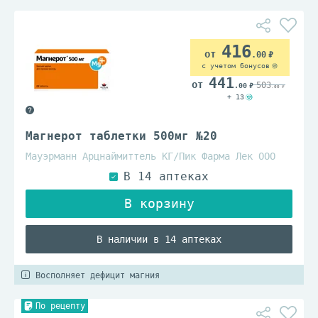
416
.00
с учетом бонусов
441
503
.00
.00
+ 13
Магнерот таблетки 500мг №20
Мауэрманн Арцнаймиттель КГ/Пик Фарма Лек ООО
В наличии в 14 аптеках
Восполняет дефицит магния
По рецепту