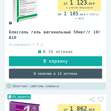
1 123
.00
с учетом бонусов
1 185
1 310
.00
.00
+ 36
Блиссель гель вагинальный 50мкг/г 10г
№10
Италфармако С.П.А.
В наличии в 14 аптеках
Облегчает симптомы климакса
По рецепту
1 862
.00