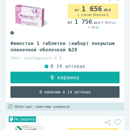
1 656
.00
с учетом бонусов
1 750
2 023
.00
.00
+ 53
Фемостон 1 таблетки (набор) покрытые
пленочной оболочкой №28
Эббот Биолоджикалз Б.В.
В наличии в 14 аптеках
Облегчает симптомы климакса
По рецепту