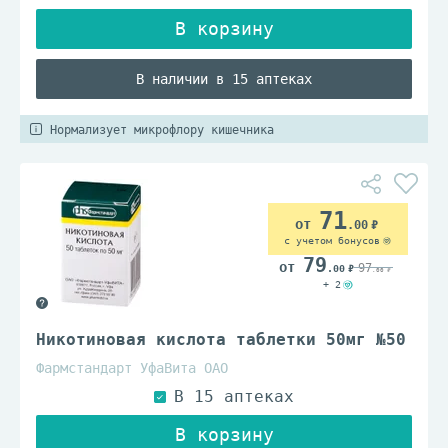
В наличии в 15 аптеках
Нормализует микрофлору кишечника
71
.00
с учетом бонусов
79
97
.00
.00
+ 2
Никотиновая кислота таблетки 50мг №50
Фармстандарт УфаВита ОАО