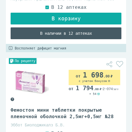
В наличии в 12 аптеках
Восполняет дефицит магния
По рецепту
1 698
.00
с учетом бонусов
1 794
2 074
.00
.00
+ 54
Фемостон мини таблетки покрытые
пленочной оболочкой 2,5мг+0,5мг №28
Эббот Биолоджикалз Б.В.