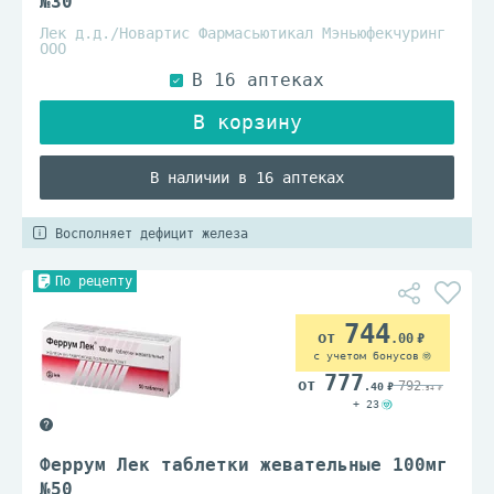
№30
Лек д.д./Новартис Фармасьютикал Мэньюфекчуринг
ООО
В наличии в 16 аптеках
Восполняет дефицит железа
По рецепту
744
.00
с учетом бонусов
777
792
.40
.54
+ 23
Феррум Лек таблетки жевательные 100мг
№50