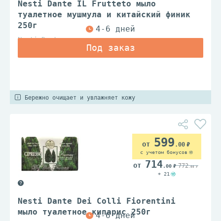
Nesti Dante IL Frutteto мыло
туалетное мушмула и китайский финик
250г
Nesti Dante
Бережно очищает и увлажняет кожу
599
.00
с учетом бонусов
714
772
.00
.00
+ 21
Nesti Dante Dei Colli Fiorentini
мыло туалетное кипарис 250г