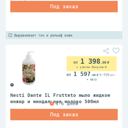
Nesti Dante
Выравнивает тон и рельеф кожи
1 398
.00
с учетом бонусов
1 597
1 725
.00
.00
+ 48
Nesti Dante IL Frutteto мыло жидкое
инжир и миндальное молоко 500мл
Nesti Dante