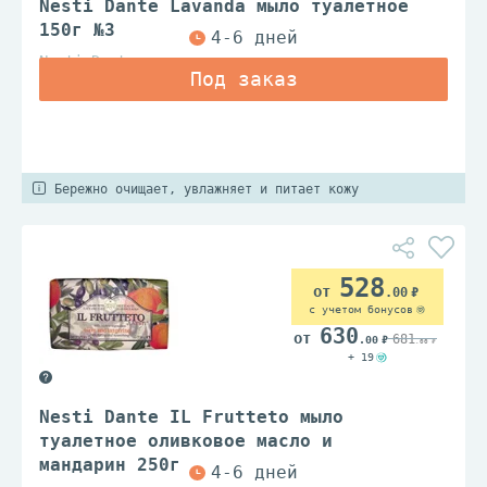
Nesti Dante Lavanda мыло туалетное
150г №3
Nesti Dante
Бережно очищает, увлажняет и питает кожу
528
.00
с учетом бонусов
630
681
.00
.00
+ 19
Nesti Dante IL Frutteto мыло
туалетное оливковое масло и
мандарин 250г