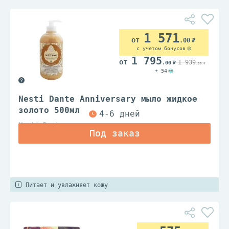
1 571
.00
с учетом бонусов
1 795
1 939
.00
.00
+ 54
Nesti Dante Anniversary мыло жидкое
золото 500мл
Nesti Dante
Питает и увлажняет кожу