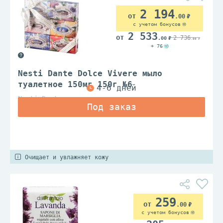
2 194
.00
с учетом бонусов
2 533
2 736
.00
.00
+ 76
Nesti Dante Dolce Vivere мыло
туалетное 150мг 150г №6
Nesti Dante
Очищает и увлажняет кожу
259
.00
с учетом бонусов