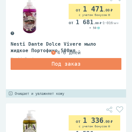
1 471
.00
с учетом бонусов
1 681
1 816
.00
.00
+ 50
Nesti Dante Dolce Vivere мыло
жидкое Портофино 500мл
Nesti Dante
Очищает и увлажняет кожу
1 336
.00
с учетом бонусов