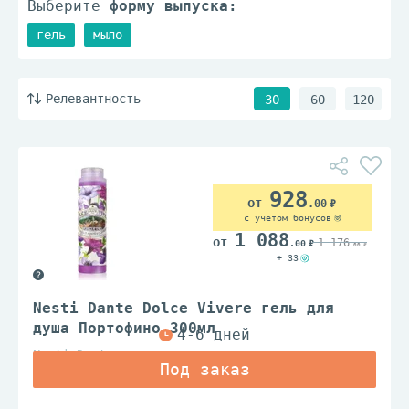
Выберите
форму выпуска:
гель
мыло
Релевантность
30
60
120
928
.00
с учетом бонусов
1 088
1 176
.00
.00
+ 33
Nesti Dante Dolce Vivere гель для
душа Портофино 300мл
Nesti Dante