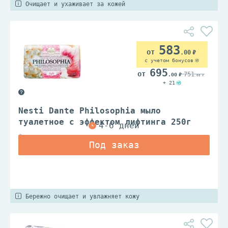
Очищает и ухаживает за кожей
583
.00
с учетом бонусов
695
751
.00
.00
+ 21
Nesti Dante Philosophia мыло
туалетное с эффектом лифтинга 250г
Флоренция
Бережно очищает и увлажняет кожу