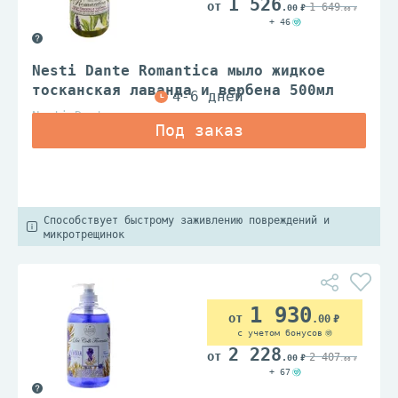
1 526
1 649
.00
.00
+ 46
Nesti Dante Romantica мыло жидкое
тосканская лаванда и вербена 500мл
Nesti Dante
Способствует быстрому заживлению повреждений и
микротрещинок
1 930
.00
с учетом бонусов
2 228
2 407
.00
.00
+ 67