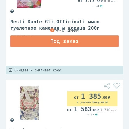
757
818
.00
.00
+ 23
Nesti Dante Gli Officinali мыло
туалетное камелия и корица 200г
Nesti Dante
Очищает и смягчает кожу
1 385
.00
с учетом бонусов
1 583
1 710
.00
.00
+ 47