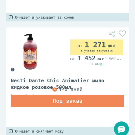
Очищает и ухаживает за кожей
1 271
.00
с учетом бонусов
1 452
1 569
.00
.00
+ 44
Nesti Dante Chic Animalier мыло
жидкое розовое 500мл
Nesti Dante
Очищает и смягчает кожу