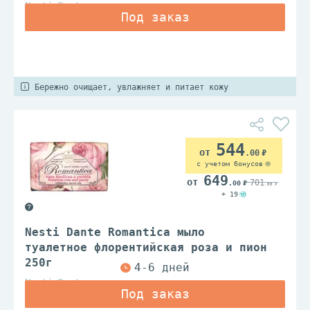
Nesti Dante
Бережно очищает, увлажняет и питает кожу
544
.00
с учетом бонусов
649
701
.00
.00
+ 19
Nesti Dante Romantica мыло
туалетное флорентийская роза и пион
250г
Nesti Dante