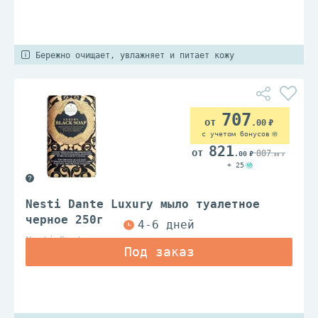
Бережно очищает, увлажняет и питает кожу
707
.00
с учетом бонусов
821
887
.00
.00
+ 25
Nesti Dante Luxury мыло туалетное
черное 250г
Nesti Dante