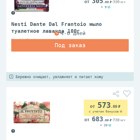
305
330
.00
.00
+ 9
Nesti Dante Dal Frantoio мыло
туалетное лаванда 100г
Nesti Dante
Бережно очищает, увлажняет и питает кожу
573
.00
с учетом бонусов
683
738
.00
.00
+ 20