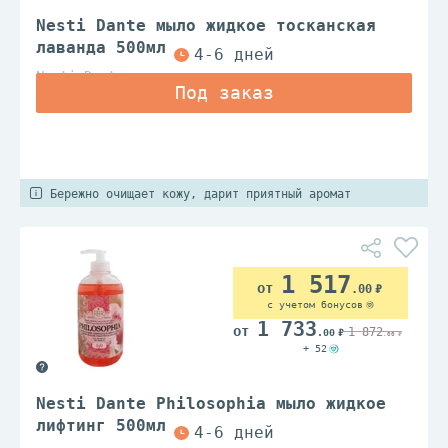
Nesti Dante мыло жидкое тосканская
лаванда 500мл
Nesti Dante
Бережно очищает кожу, дарит приятный аромат
1 517
.00
с учетом бонусов
1 733
1 872
.00
.00
+ 52
Nesti Dante Philosophia мыло жидкое
лифтинг 500мл