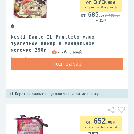
575
.00
с учетом бонусов
685
740
.00
.00
+ 21
Nesti Dante IL Frutteto мыло
туалетное инжир и миндальное
молочко 250г
Nesti Dante
Бережно очищает, увлажняет и питает кожу
652
.00
с учетом бонусов