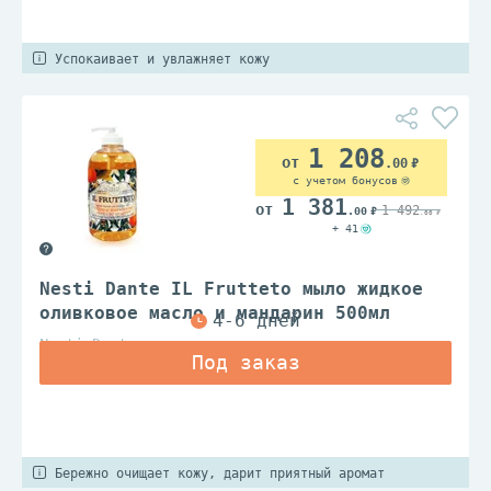
Успокаивает и увлажняет кожу
1 208
.00
с учетом бонусов
1 381
1 492
.00
.00
+ 41
Nesti Dante IL Frutteto мыло жидкое
оливковое масло и мандарин 500мл
Nesti Dante
Бережно очищает кожу, дарит приятный аромат