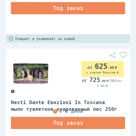
Nesti Dante
Очищает и ухаживает за кожей
625
.00
с учетом бонусов
725
783
.00
.00
+ 22
Nesti Dante Emozioni In Toscana
мыло туалетное очарованный лес 250г
Nesti Dante