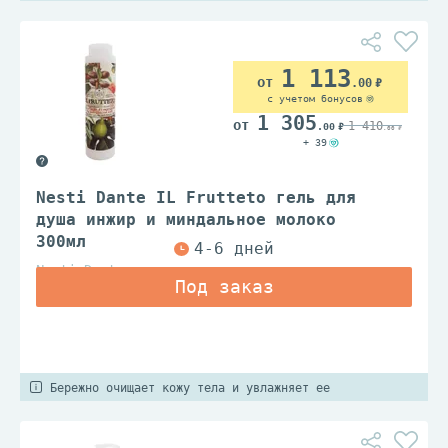
1 113
.00
с учетом бонусов
1 305
1 410
.00
.00
+ 39
Nesti Dante IL Frutteto гель для
душа инжир и миндальное молоко
300мл
Nesti Dante
Бережно очищает кожу тела и увлажняет ее