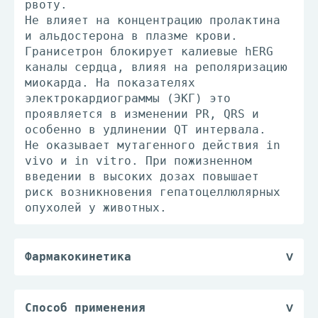
рвоту.
Не влияет на концентрацию пролактина
и альдостерона в плазме крови.
Гранисетрон блокирует калиевые hERG
каналы сердца, влияя на реполяризацию
миокарда. На показателях
электрокардиограммы (ЭКГ) это
проявляется в изменении PR, QRS и
особенно в удлинении QT интервала.
Не оказывает мутагенного действия in
vivo и in vitro. При пожизненном
введении в высоких дозах повышает
риск возникновения гепатоцеллюлярных
опухолей у животных.
Фармакокинетика
Распределение
Гранисетрон распределяется по органам
и тканям (включая плазму и
Способ применения